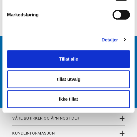
e
+
PRODUKTBESKRIVELSE
v
Markedsføring
+
DETALJER
a
l
g
Detaljer
BLI MEDLEM
Tillat alle
Få tilgang til unike fordeler i butikk og på nett som
medlem av kundeklubben Team Torshov.
tillat utvalg
REGISTRER
Ikke tillat
+
VÅRE BUTIKKER OG ÅPNINGSTIDER
+
KUNDEINFORMASJON