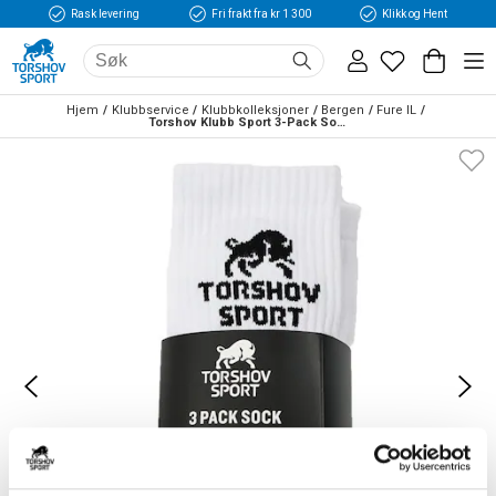
Rask levering
Fri frakt fra kr 1 300
Klikk og Hent
Hjem
Klubbservice
Klubbkolleksjoner
Bergen
Fure IL
Torshov Klubb Sport 3-Pack Sokker Hvit 