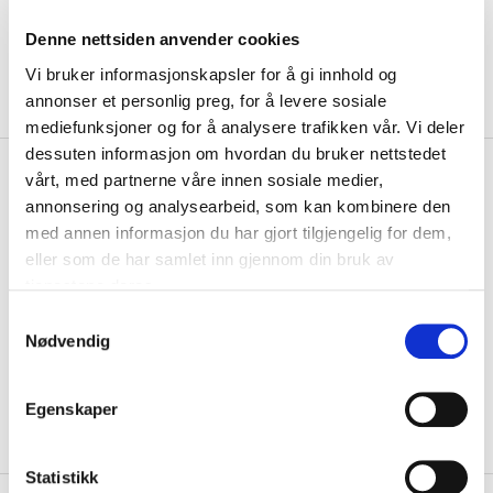
Denne nettsiden anvender cookies
Vi bruker informasjonskapsler for å gi innhold og
annonser et personlig preg, for å levere sosiale
mediefunksjoner og for å analysere trafikken vår. Vi deler
dessuten informasjon om hvordan du bruker nettstedet
kr 134
Assist Sport
Torshov Klubb
vårt, med partnerne våre innen sosiale medier,
kr 179
Sport 3-Pack Sokker Hvit
annonsering og analysearbeid, som kan kombinere den
med annen informasjon du har gjort tilgjengelig for dem,
Torshov Sport 3-Pack Sokker i hvit farge. Superkomfortable sokker
eller som de har samlet inn gjennom din bruk av
som passer perfekt til sport, tren...
Les mer.
tjenestene deres.
Størrelse
S
Nødvendig
a
VELG
STØRRELSE
▾
m
KLIKK & HENT
LOGG INN FOR Å KJØPE
t
Velg Størrelse
Egenskaper
y
På lager
Gratis frakt på bestillinger over 1300,-.
k
k
Statistikk