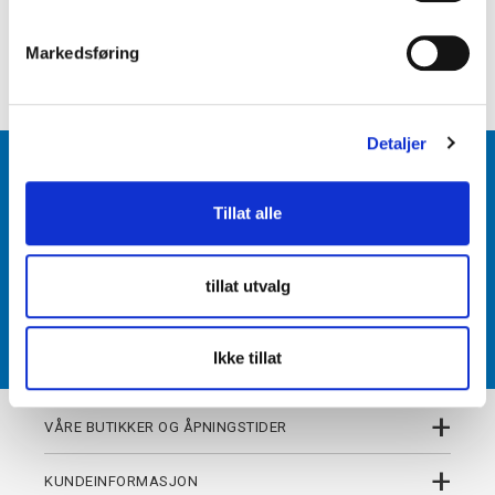
e
+
PRODUKTBESKRIVELSE
v
Markedsføring
+
DETALJER
a
l
g
Detaljer
BLI MEDLEM
Tillat alle
Få tilgang til unike fordeler i butikk og på nett som
medlem av kundeklubben Team Torshov.
tillat utvalg
REGISTRER
Ikke tillat
+
VÅRE BUTIKKER OG ÅPNINGSTIDER
+
KUNDEINFORMASJON