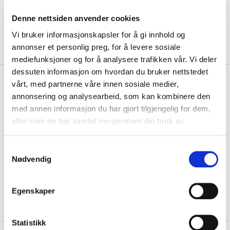
Denne nettsiden anvender cookies
Vi bruker informasjonskapsler for å gi innhold og
annonser et personlig preg, for å levere sosiale
mediefunksjoner og for å analysere trafikken vår. Vi deler
dessuten informasjon om hvordan du bruker nettstedet
kr 118
Nike
Klubb Strike Sleeves
vårt, med partnerne våre innen sosiale medier,
kr 139
Fotballstrømper Hvit
annonsering og analysearbeid, som kan kombinere den
med annen informasjon du har gjort tilgjengelig for dem,
Strike Fotballsokker Sleeve fra Nike passer perfekt til deg som liker å
eller som de har samlet inn gjennom din bruk av
spille med vanlige sokker....
Les mer.
tjenestene deres.
Størrelse
S
Nødvendig
a
VELG
STØRRELSE
▾
m
KLIKK & HENT
LOGG INN FOR Å KJØPE
t
Velg Størrelse
Egenskaper
y
På lager
Gratis frakt på bestillinger over 1300,-.
k
k
Statistikk