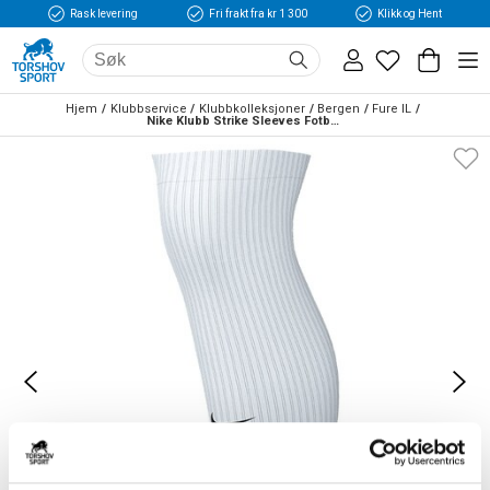
Rask levering
Fri frakt fra kr 1 300
Klikk og Hent
Hjem
Klubbservice
Klubbkolleksjoner
Bergen
Fure IL
Nike Klubb Strike Sleeves Fotballstrømper Hvit