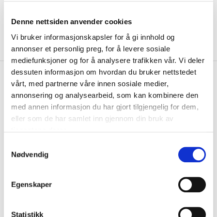
Denne nettsiden anvender cookies
Vi bruker informasjonskapsler for å gi innhold og
annonser et personlig preg, for å levere sosiale
mediefunksjoner og for å analysere trafikken vår. Vi deler
dessuten informasjon om hvordan du bruker nettstedet
kr 229
Nike
Klubb Dri-Fit Park
vårt, med partnerne våre innen sosiale medier,
kr 269
Baselayer Overdel Barn Blå
annonsering og analysearbeid, som kan kombinere den
med annen informasjon du har gjort tilgjengelig for dem,
Nike Dri-Fit Park Baselayer Overdel hjelper til å holde deg tørr og
eller som de har samlet inn gjennom din bruk av
komfortabel under trening og kam...
Les mer.
tjenestene deres.
Størrelsesguide
S
Størrelse
Nødvendig
a
VELG
STØRRELSE
▾
m
KLIKK & HENT
t
LOGG INN FOR Å KJØPE
Egenskaper
Velg Størrelse
y
k
På lager
Gratis frakt på bestillinger over 1300,-.
k
Statistikk