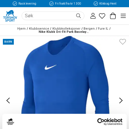
Rask levering
Fri frakt fra kr 1 300
Klikk og Hent
Hjem
Klubbservice
Klubbkolleksjoner
Bergen
Fure IL
Nike Klubb Dri-Fit Park Baselayer Overdel Barn Blå
BARN