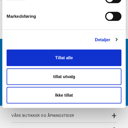
e
+
PRODUKTBESKRIVELSE
v
Markedsføring
a
+
DETALJER
l
g
Detaljer
BLI MEDLEM
Tillat alle
Få tilgang til unike fordeler i butikk og på nett som
medlem av kundeklubben Team Torshov.
tillat utvalg
REGISTRER
Ikke tillat
+
VÅRE BUTIKKER OG ÅPNINGSTIDER