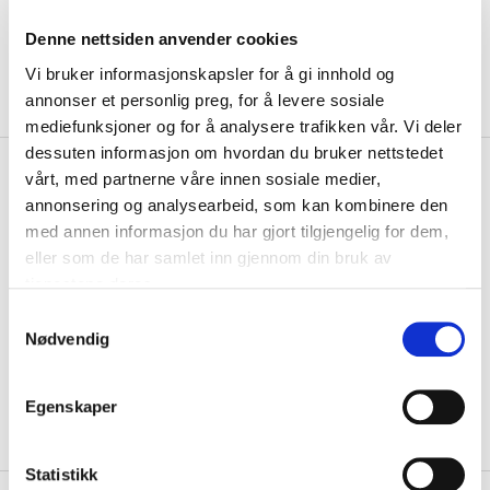
Denne nettsiden anvender cookies
Vi bruker informasjonskapsler for å gi innhold og
annonser et personlig preg, for å levere sosiale
mediefunksjoner og for å analysere trafikken vår. Vi deler
dessuten informasjon om hvordan du bruker nettstedet
kr 262
Nike
Klubb Academy Therma-
vårt, med partnerne våre innen sosiale medier,
kr 349
FIT Spillerhansker Sort/Hvit
annonsering og analysearbeid, som kan kombinere den
med annen informasjon du har gjort tilgjengelig for dem,
Nike Academy Therma-Fit Spillerhanske er designet for å holde deg
eller som de har samlet inn gjennom din bruk av
varm, samtidig som passform og utf...
Les mer.
tjenestene deres.
Størrelse
S
Nødvendig
a
VELG
STØRRELSE
▾
m
KLIKK & HENT
LOGG INN FOR Å KJØPE
t
Velg Størrelse
Egenskaper
y
På lager
Gratis frakt på bestillinger over 1300,-.
k
k
Statistikk