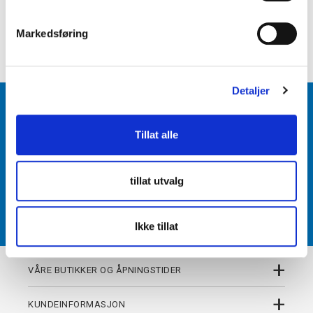
e
+
PRODUKTBESKRIVELSE
v
Markedsføring
+
DETALJER
a
l
g
Detaljer
BLI MEDLEM
Tillat alle
Få tilgang til unike fordeler i butikk og på nett som
medlem av kundeklubben Team Torshov.
tillat utvalg
REGISTRER
Ikke tillat
+
VÅRE BUTIKKER OG ÅPNINGSTIDER
+
KUNDEINFORMASJON