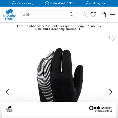
Rask levering
Fri frakt fra kr 1 300
Klikk og Hent
Hjem
Klubbservice
Klubbkolleksjoner
Bergen
Fure IL
Nike Klubb Academy Therma-FIT Spillerhansker Sort/Hvit