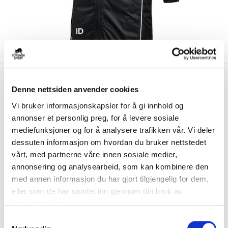
kr 1189
Nike
Fure IL Vinterjakke Barn
kr 1399
Denne nettsiden anvender cookies
Sort
Vi bruker informasjonskapsler for å gi innhold og
annonser et personlig preg, for å levere sosiale
Nike Fure IL Vinterjakke til barn er laget med Therma-FIT-teknologi som
holder på kroppsvarmen og be...
Les mer.
mediefunksjoner og for å analysere trafikken vår. Vi deler
dessuten informasjon om hvordan du bruker nettstedet
Størrelsesguide
vårt, med partnerne våre innen sosiale medier,
Størrelse
annonsering og analysearbeid, som kan kombinere den
VELG
STØRRELSE
▾
med annen informasjon du har gjort tilgjengelig for dem,
Brystlogo
*
eller som de har samlet inn gjennom din bruk av
tjenestene deres.
S
Initialer