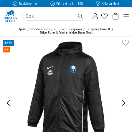
Rask levering
Fri frakt fra kr 1 300
Klikk og Hent
Hjem
Klubbservice
Klubbkolleksjoner
Bergen
Fure IL
Nike Fure IL Vinterjakke Barn Sort
BARN
NY