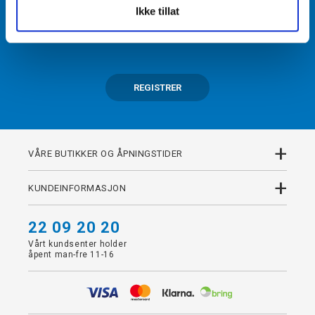
Ikke tillat
Få tilgang til unike fordeler i butikk og på nett som
medlem av kundeklubben Team Torshov.
REGISTRER
+
VÅRE BUTIKKER OG ÅPNINGSTIDER
+
KUNDEINFORMASJON
22 09 20 20
Vårt kundsenter holder
åpent man-fre 11-16