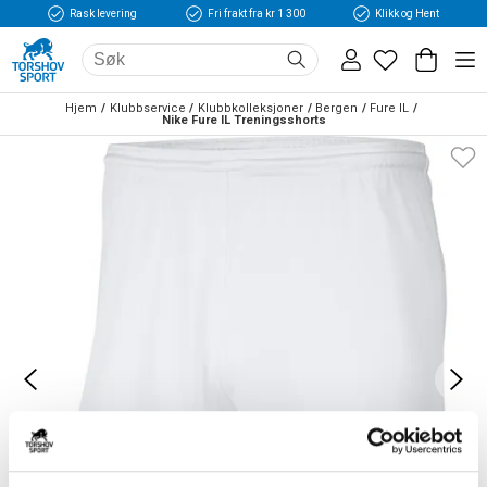
Rask levering
Fri frakt fra kr 1 300
Klikk og Hent
Hjem
Klubbservice
Klubbkolleksjoner
Bergen
Fure IL
Nike Fure IL Treningsshorts