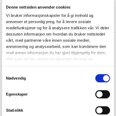
Denne nettsiden anvender cookies
Vi bruker informasjonskapsler for å gi innhold og
annonser et personlig preg, for å levere sosiale
mediefunksjoner og for å analysere trafikken vår. Vi deler
dessuten informasjon om hvordan du bruker nettstedet
kr 169
Nike
Fure IL Treningsshorts
vårt, med partnerne våre innen sosiale medier,
kr 199
annonsering og analysearbeid, som kan kombinere den
med annen informasjon du har gjort tilgjengelig for dem,
Fure IL treningsshorts er laget av polyester med Dri-FIT-teknologi, som
eller som de har samlet inn gjennom din bruk av
holder deg tørr og komfortab...
Les mer.
tjenestene deres.
Størrelse
S
VELG
STØRRELSE
▾
Nødvendig
a
m
KLIKK & HENT
LOGG INN FOR Å KJØPE
Velg Størrelse
t
Egenskaper
y
På lager
Gratis frakt på bestillinger over 1300,-.
k
k
Statistikk
+
PRODUKTBESKRIVELSE