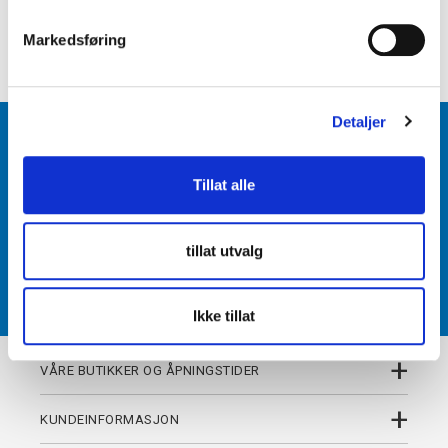
e
v
+
DETALJER
Markedsføring
a
l
g
Detaljer
BLI MEDLEM
Tillat alle
Få tilgang til unike fordeler i butikk og på nett som
medlem av kundeklubben Team Torshov.
tillat utvalg
REGISTRER
Ikke tillat
+
VÅRE BUTIKKER OG ÅPNINGSTIDER
+
KUNDEINFORMASJON