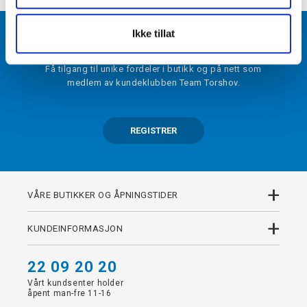
Ikke tillat
BLI MEDLEM
Få tilgang til unike fordeler i butikk og på nett som
medlem av kundeklubben Team Torshov.
REGISTRER
+
VÅRE BUTIKKER OG ÅPNINGSTIDER
+
KUNDEINFORMASJON
22 09 20 20
Vårt kundsenter holder
åpent man-fre 11-16