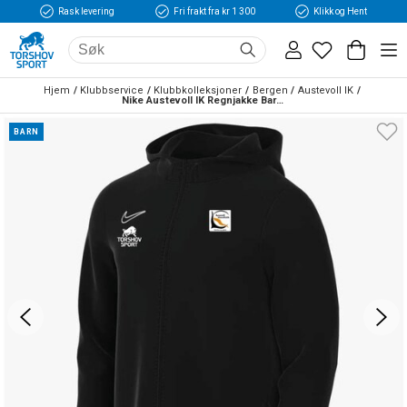
Rask levering
Fri frakt fra kr 1 300
Klikk og Hent
Hjem
Klubbservice
Klubbkolleksjoner
Bergen
Austevoll IK
Nike Austevoll IK Regnjakke Barn Sort/Hvit
BARN