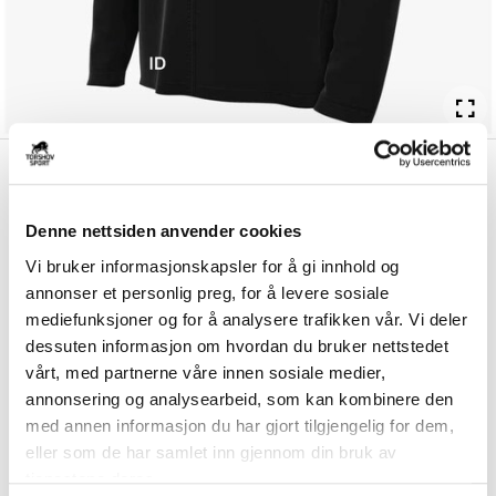
kr 637
Nike
Austevoll IK Regnjakke
kr 749
Barn Sort/Hvit
Denne nettsiden anvender cookies
Nike Austevoll IK Regnjakke til barn er laget av et vannavstøtende
Vi bruker informasjonskapsler for å gi innhold og
materiale som holder deg tørr og ...
Les mer.
annonser et personlig preg, for å levere sosiale
Størrelsesguide
mediefunksjoner og for å analysere trafikken vår. Vi deler
Størrelse
dessuten informasjon om hvordan du bruker nettstedet
VELG
STØRRELSE
▾
vårt, med partnerne våre innen sosiale medier,
annonsering og analysearbeid, som kan kombinere den
Brystlogo
*
med annen informasjon du har gjort tilgjengelig for dem,
eller som de har samlet inn gjennom din bruk av
tjenestene deres.
Ryggtrykk gratis
*