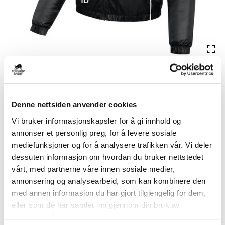
kr 1062
Nike
Austevoll IK Høstjakke
kr 1249
Dame Sort
Denne nettsiden anvender cookies
Nike Austevoll IK Høstjakke til dame er laget med Therma-FIT-teknologi
Vi bruker informasjonskapsler for å gi innhold og
som holder på kroppsvarmen og...
Les mer.
annonser et personlig preg, for å levere sosiale
Størrelsesguide
mediefunksjoner og for å analysere trafikken vår. Vi deler
Størrelse
dessuten informasjon om hvordan du bruker nettstedet
VELG
STØRRELSE
▾
vårt, med partnerne våre innen sosiale medier,
annonsering og analysearbeid, som kan kombinere den
Brystlogo
*
med annen informasjon du har gjort tilgjengelig for dem,
eller som de har samlet inn gjennom din bruk av
tjenestene deres.
Ryggtrykk gratis
*