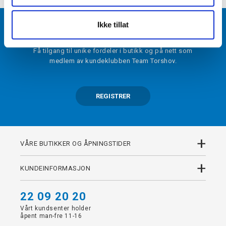
Ikke tillat
BLI MEDLEM
Få tilgang til unike fordeler i butikk og på nett som
medlem av kundeklubben Team Torshov.
REGISTRER
+
VÅRE BUTIKKER OG ÅPNINGSTIDER
+
KUNDEINFORMASJON
22 09 20 20
Vårt kundsenter holder
åpent man-fre 11-16