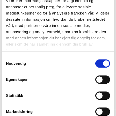
Vi bruker informasjonskapsler for å gi innhold og
Navn
annonser et personlig preg, for å levere sosiale
mediefunksjoner og for å analysere trafikken vår. Vi deler
Motiv
dessuten informasjon om hvordan du bruker nettstedet
vårt, med partnerne våre innen sosiale medier,
annonsering og analysearbeid, som kan kombinere den
KLIKK & HENT
med annen informasjon du har gjort tilgjengelig for dem,
LEGG I HANDLEKURV
Velg Størrelse
eller som de har samlet inn gjennom din bruk av
Valgt alternativ ikke på lager
tjenestene deres.
Gratis frakt på bestillinger over 1300,-.
S
Leveringstiden forlenges dersom produkter personaliseres.
Nødvendig
a
Produkter med trykk kan ikke byttes eller returneres.
m
t
Egenskaper
+
PRODUKTBESKRIVELSE
y
k
+
DETALJER
k
Statistikk
e
Relaterte produkter
v
Markedsføring
a