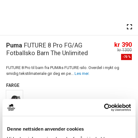
kr 390
Puma
FUTURE 8 Pro FG/AG
kr 1300
Fotballsko Barn The Unlimited
-
70
%
FUTURE 8 Pro til barn fra PUMAs FUTURE-silo. Overdel i mykt og
smidig tekstilmateriale gir deg en pe...
Les mer.
FARGE
Størrelsesguide
Størrelse
Denne nettsiden anvender cookies
VELG
STØRRELSE
▾