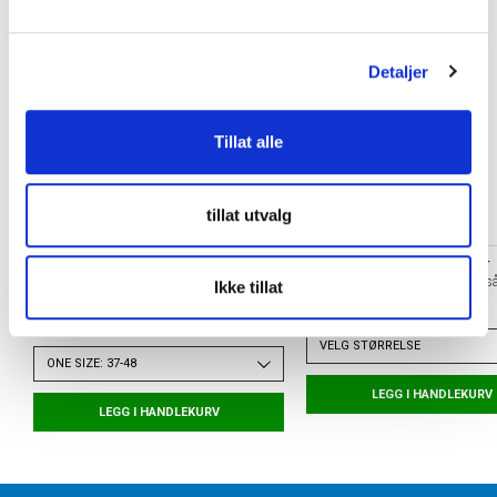
l
g
Detaljer
Tillat alle
tillat utvalg
TAPEDESIGN
ORTHO MOVEMENT
Allround Classic Grip Fotballstrømper
Football Insole Fotballså
Ikke tillat
Hvit
kr 399
kr 380
VELG
STØRRELSE
ONE SIZE: 37-48
LEGG I HANDLEKURV
LEGG I HANDLEKURV