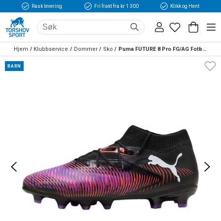
Rask levering
Fri frakt fra kr 1 300
Klikk og Hent
Hjem
Klubbservice
Dommer
Sko
Puma FUTURE 8 Pro FG/AG Fotballsko Barn The Unlimited
BARN