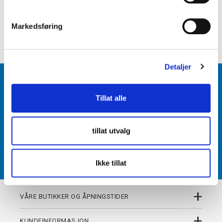
e
+
PRODUKTBESKRIVELSE
v
Markedsføring
+
a
DETALJER
l
g
Detaljer
BLI MEDLEM
Tillat alle
Få tilgang til unike fordeler i butikk og på nett som
medlem av kundeklubben Team Torshov.
tillat utvalg
REGISTRER
Ikke tillat
+
VÅRE BUTIKKER OG ÅPNINGSTIDER
+
KUNDEINFORMASJON