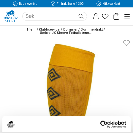
Rask levering
Fri frakt fra kr 1 300
Klikk og Hent
Hjem
Klubbservice
Dommer
Dommerdrakt
Umbro UX Sleeve Fotballstrømper Gul/Blå