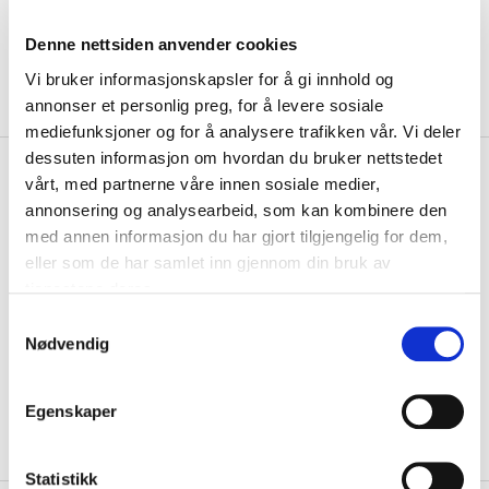
Denne nettsiden anvender cookies
Vi bruker informasjonskapsler for å gi innhold og
annonser et personlig preg, for å levere sosiale
mediefunksjoner og for å analysere trafikken vår. Vi deler
dessuten informasjon om hvordan du bruker nettstedet
kr 199
Umbro
UX Sleeve
vårt, med partnerne våre innen sosiale medier,
Fotballstrømper Gul/Blå
annonsering og analysearbeid, som kan kombinere den
med annen informasjon du har gjort tilgjengelig for dem,
Behagelige fotballsleeves fra Umbro som er designet med
eller som de har samlet inn gjennom din bruk av
stretchpaneler som sitter godt rundt leggen....
Les mer.
tjenestene deres.
Størrelse
S
Nødvendig
VELG
STØRRELSE
▾
a
m
LEGG I HANDLEKURV
t
Egenskaper
y
På lager
Gratis frakt på bestillinger over 1300,-.
k
k
Statistikk