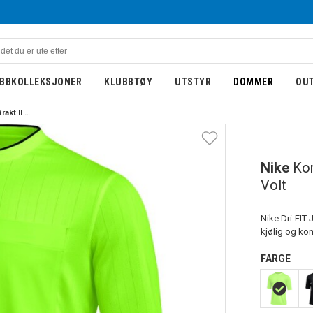
BBKOLLEKSJONER
KLUBBTØY
UTSTYR
DOMMER
OU
Nike Kortermet Dommerdrakt II Volt
Nike
Ko
Volt
Nike Dri-FIT 
kjølig og kom
FARGE