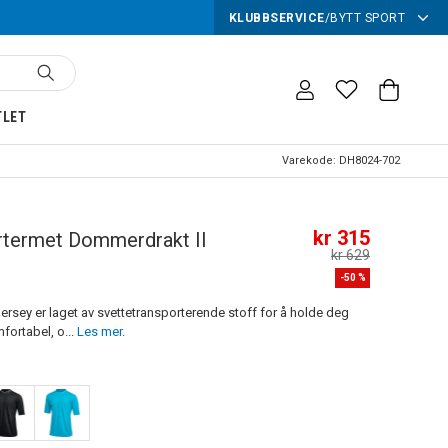
KLUBBSERVICE
/
BYTT SPORT
TLET
Varekode:
DH8024-702
kr 315
rtermet Dommerdrakt II
kr 629
-
50
%
Jersey er laget av svettetransporterende stoff for å holde deg
fortabel, o...
Les mer.