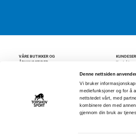
VÅRE BUTIKKER OG
KUNDESER
ÅPNINGSTIDER
Kontakt os
Kundeklub
+
OSLO
Denne nettsiden anvende
Retur og by
Salgsbetin
Vi bruker informasjonskapsl
+
Personvern
NORGE
mediefunksjoner og for å a
Frakt og le
Ledige still
nettstedet vårt, med part
FAQ - Ofte 
kombinere den med annen in
22 09 20 20
Åpenhetsl
gjennom din bruk av tjene
Vårt kundsenter holder
åpent man-fre 11-16