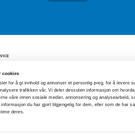
VICE
s
b
r cookies
tte
gelser
er for å gi innhold og annonser et personlig preg, for å levere s
Torshov Sport har over 90 års histor
klubbhandel. Torshov Sport har fir
nalysere trafikken vår. Vi deler dessuten informasjon om hvorda
vering
Drammen, Sandvika Storsenter og Fr
inger
nerne våre innen sosiale medier, annonsering og analysearbeid, 
stilte spørsmål
formasjon du har gjort tilgjengelig for dem, eller som de har sa
oven
stene deres.