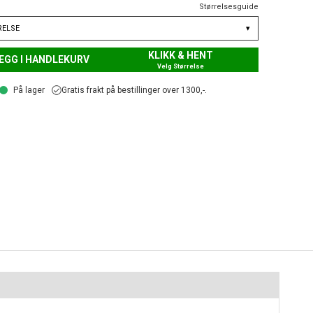
Størrelsesguide
RELSE
▾
KLIKK & HENT
EGG I HANDLEKURV
Velg Størrelse
På lager
Gratis frakt på bestillinger over 1300,-.