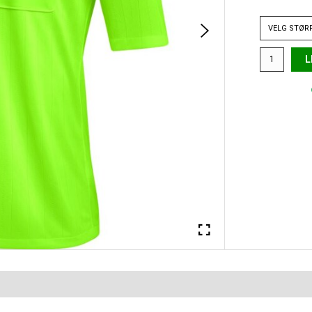
VELG
STØR
L