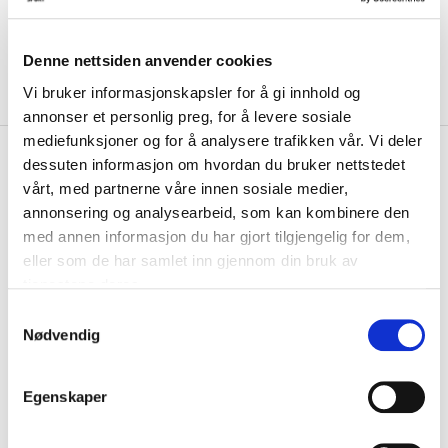
Denne nettsiden anvender cookies
Vi bruker informasjonskapsler for å gi innhold og
annonser et personlig preg, for å levere sosiale
mediefunksjoner og for å analysere trafikken vår. Vi deler
kr 449
Nike
Dri-FIT Dommershorts III
dessuten informasjon om hvordan du bruker nettstedet
Sort
vårt, med partnerne våre innen sosiale medier,
annonsering og analysearbeid, som kan kombinere den
Nike Dri-FIT Dommershorts holder deg tørr, komfortabel under
med annen informasjon du har gjort tilgjengelig for dem,
aktivitet. Shortsen har to glideåslomme...
Les mer.
eller som de har samlet inn gjennom din bruk av
tjenestene deres.
Størrelsesguide
Størrelse
S
VELG
STØRRELSE
▾
Nødvendig
a
m
LEGG I HANDLEKURV
t
Egenskaper
y
Valgt alternativ ikke på lager
k