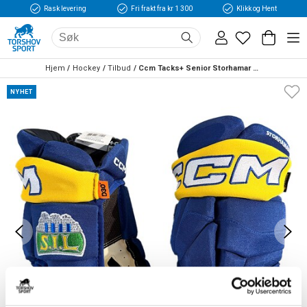
Rask levering
Fri frakt fra kr 1 300
Klikk og Hent
Hjem
Hockey
Tilbud
Ccm Tacks+ Senior Storhamar Hockeyhanske
NYHET