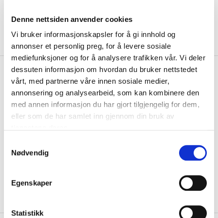
Denne nettsiden anvender cookies
Vi bruker informasjonskapsler for å gi innhold og
annonser et personlig preg, for å levere sosiale
mediefunksjoner og for å analysere trafikken vår. Vi deler
kr 2070
dessuten informasjon om hvordan du bruker nettstedet
Ccm
Tacks+ Senior Storhamar
kr 2300
vårt, med partnerne våre innen sosiale medier,
Hockeyhanske
annonsering og analysearbeid, som kan kombinere den
med annen informasjon du har gjort tilgjengelig for dem,
CCM Tacks+ senior hockeyhanske med brodert Storhamar
eller som de har samlet inn gjennom din bruk av
Ishockey‑logo er utviklet for spillere som ønsk...
Les mer.
tjenestene deres.
Størrelsesguide
S
Størrelse
Nødvendig
a
VELG
STØRRELSE
▾
m
LOGG INN FOR Å KJØPE
t
Egenskaper
y
På lager
Gratis frakt på bestillinger over 1300,-.
k
k
Statistikk