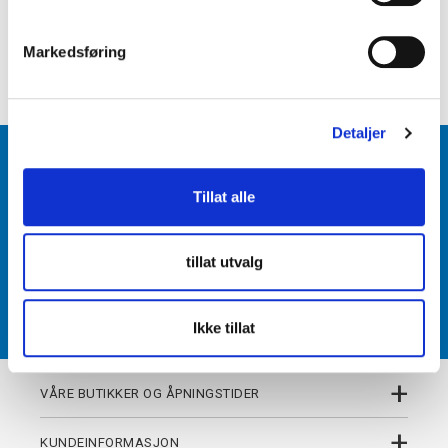
e
+
PRODUKTBESKRIVELSE
v
Markedsføring
+
a
DETALJER
l
g
Detaljer
BLI MEDLEM
Tillat alle
Få tilgang til unike fordeler i butikk og på nett som
medlem av kundeklubben Team Torshov.
tillat utvalg
REGISTRER
Ikke tillat
+
VÅRE BUTIKKER OG ÅPNINGSTIDER
+
KUNDEINFORMASJON