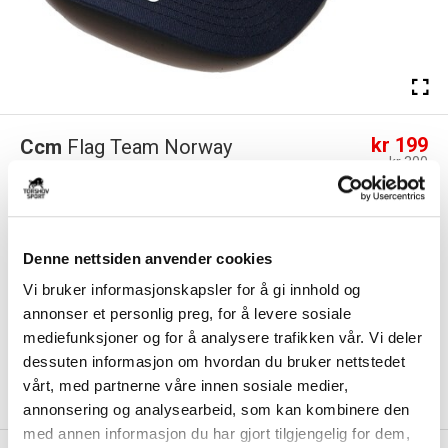
kr 199
Ccm
Flag Team Norway
kr 300
Baseball Cap
-
34
%
CCM Cap Baseboll Team Norway til senior er en sporty marineblå caps
med et tydelig Norge-trykk på fr...
Les mer.
Denne nettsiden anvender cookies
Størrelse
Vi bruker informasjonskapsler for å gi innhold og
ONE SIZE
PÅ LAGER
annonser et personlig preg, for å levere sosiale
mediefunksjoner og for å analysere trafikken vår. Vi deler
LEGG I HANDLEKURV
KLIKK & HENT
dessuten informasjon om hvordan du bruker nettstedet
vårt, med partnerne våre innen sosiale medier,
På lager
Gratis frakt på bestillinger over 1300,-.
annonsering og analysearbeid, som kan kombinere den
med annen informasjon du har gjort tilgjengelig for dem,