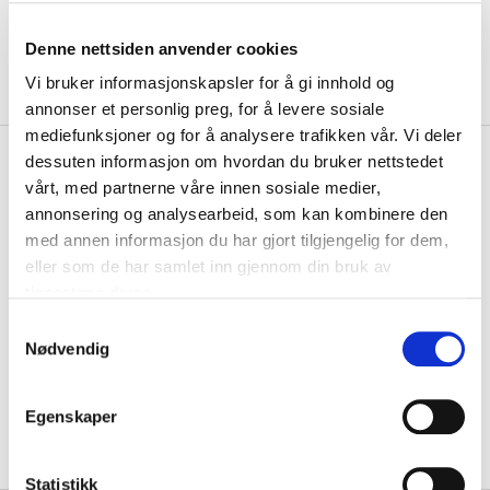
Denne nettsiden anvender cookies
Vi bruker informasjonskapsler for å gi innhold og
annonser et personlig preg, for å levere sosiale
mediefunksjoner og for å analysere trafikken vår. Vi deler
kr 1760
Warrior
Alpha LX 20 Junior
dessuten informasjon om hvordan du bruker nettstedet
kr 2200
Custom Hockeybukse Grønn
vårt, med partnerne våre innen sosiale medier,
-
20
%
annonsering og analysearbeid, som kan kombinere den
med annen informasjon du har gjort tilgjengelig for dem,
Warrior Alpha LX 20 junior Custom hockeybukse har en ny anatomisk
passform som gir maksimal mobilite...
Les mer.
eller som de har samlet inn gjennom din bruk av
tjenestene deres.
Størrelsesguide
Størrelse
S
Nødvendig
a
VELG
STØRRELSE
▾
m
KLIKK & HENT
LEGG I HANDLEKURV
t
Velg Størrelse
Egenskaper
y
På lager
Gratis frakt på bestillinger over 1300,-.
k
k
Statistikk