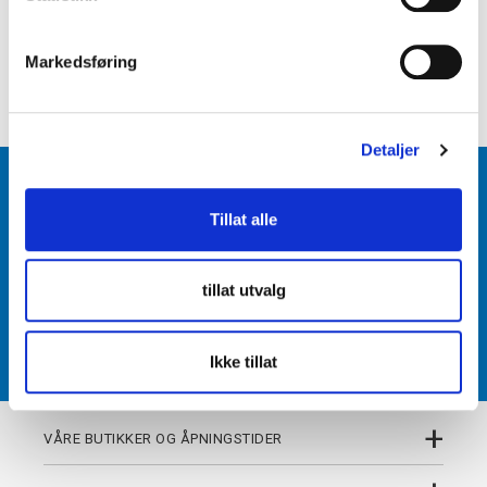
e
+
PRODUKTBESKRIVELSE
v
Markedsføring
a
+
DETALJER
l
g
Detaljer
BLI MEDLEM
Tillat alle
Få tilgang til unike fordeler i butikk og på nett som
medlem av kundeklubben Team Torshov.
tillat utvalg
REGISTRER
Ikke tillat
+
VÅRE BUTIKKER OG ÅPNINGSTIDER