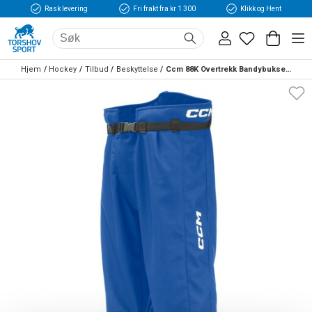
Rask levering
Fri frakt fra kr 1 300
Klikk og Hent
Hjem
Hockey
Tilbud
Beskyttelse
Ccm 88K Overtrekk Bandybukse Blå