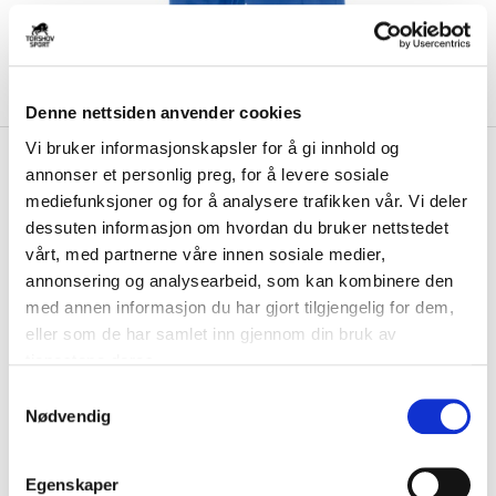
Denne nettsiden anvender cookies
Vi bruker informasjonskapsler for å gi innhold og
kr 225
Ccm
88K Overtrekk
annonser et personlig preg, for å levere sosiale
kr 649
Bandybukse Blå
mediefunksjoner og for å analysere trafikken vår. Vi deler
-
65
%
dessuten informasjon om hvordan du bruker nettstedet
CCM 88K senior overtrekk til bandygirdle er en smidig overtrekksbukse
vårt, med partnerne våre innen sosiale medier,
med glidelås og belte....
Les mer.
annonsering og analysearbeid, som kan kombinere den
med annen informasjon du har gjort tilgjengelig for dem,
FARGE
eller som de har samlet inn gjennom din bruk av
tjenestene deres.
S
Nødvendig
Størrelse
a
m
VELG
STØRRELSE
▾
t
Egenskaper
KLIKK & HENT
LEGG I HANDLEKURV