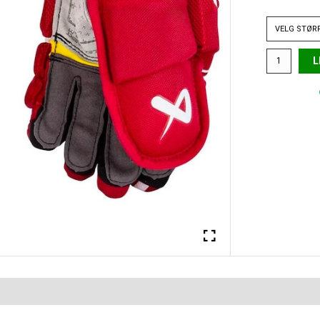
VELG
STØR
L