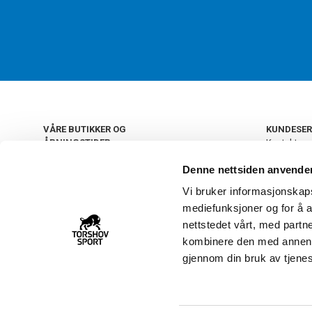
VÅRE BUTIKKER OG
KUNDESER
ÅPNINGSTIDER
Kontakt os
Kundeklub
+
OSLO
Denne nettsiden anvende
Retur og by
Salgsbetin
Vi bruker informasjonskapsl
+
Personvern
NORGE
mediefunksjoner og for å a
Frakt og le
Ledige still
nettstedet vårt, med part
FAQ - Ofte 
kombinere den med annen in
22 09 20 20
Åpenhetsl
gjennom din bruk av tjene
Vårt kundsenter holder
åpent man-fre 11-16