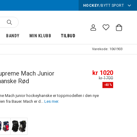
HOCKEY
/
BYTT SPORT
BANDY
MIN KLUBB
TILBUD
Varekode:
1061903
kr 1020
upreme Mach Junior
kr 1700
anske Rød
-
40
%
e Mach junior hockeyhanske er toppmodellen i den nye
en fra Bauer. Mach er d...
Les mer.