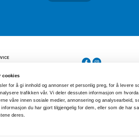
VICE
s
b
r cookies
tte
gelser
er for å gi innhold og annonser et personlig preg, for å levere s
Torshov Sport har over 90 års histor
klubbhandel. Torshov Sport har fir
nalysere trafikken vår. Vi deler dessuten informasjon om hvorda
vering
Drammen, Sandvika Storsenter og Fr
inger
nerne våre innen sosiale medier, annonsering og analysearbeid, 
stilte spørsmål
formasjon du har gjort tilgjengelig for dem, eller som de har sa
oven
stene deres.