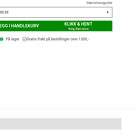
Størrelsesguide
RELSE
▾
KLIKK & HENT
EGG I HANDLEKURV
Velg Størrelse
På lager
Gratis frakt på bestillinger over 1300,-.