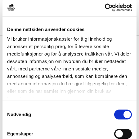
Denne nettsiden anvender cookies
Vi bruker informasjonskapsler for å gi innhold og
kr 300
Warrior
Alpha X Stadium
annonser et personlig preg, for å levere sosiale
kr 1000
Junior Jakke Marine
mediefunksjoner og for å analysere trafikken vår. Vi deler
-
70
%
dessuten informasjon om hvordan du bruker nettstedet
Warrior Alpha X Stadium jakke junior er en varm jakke med et klassisk
vårt, med partnerne våre innen sosiale medier,
utseende. Polstret jakke med f...
Les mer.
annonsering og analysearbeid, som kan kombinere den
med annen informasjon du har gjort tilgjengelig for dem,
FARGE
eller som de har samlet inn gjennom din bruk av
tjenestene deres.
S
Nødvendig
a
Størrelsesguide
Størrelse
m
t
VELG
STØRRELSE
▾
Egenskaper
y