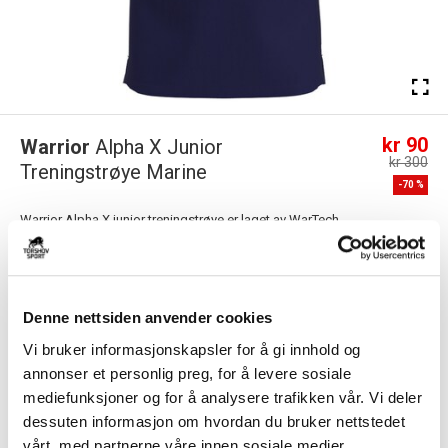
kr 90
Warrior
Alpha X Junior
kr 300
Treningstrøye Marine
-
70
%
Warrior Alpha X junior treningstrøye er laget av WarTech
fukttransporteringssystem for å holde kropp...
Les mer.
FARGE
Denne nettsiden anvender cookies
Vi bruker informasjonskapsler for å gi innhold og
annonser et personlig preg, for å levere sosiale
Størrelsesguide
Størrelse
mediefunksjoner og for å analysere trafikken vår. Vi deler
dessuten informasjon om hvordan du bruker nettstedet
VELG
STØRRELSE
▾
vårt, med partnerne våre innen sosiale medier,