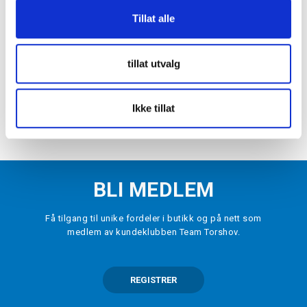
-
70
%
Tillat alle
WARRIOR
Alpha X Junior Treningsshorts Marine
kr 90
kr 300
tillat utvalg
VELG
STØRRELSE
▾
Ikke tillat
LEGG I HANDLEKURV
BLI MEDLEM
Få tilgang til unike fordeler i butikk og på nett som
medlem av kundeklubben Team Torshov.
REGISTRER