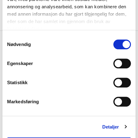
KLIKK & HENT
LEGG I HANDLEKURV
annonsering og analysearbeid, som kan kombinere den
Velg Størrelse
med annen informasjon du har gjort tilgjengelig for dem,
eller som de har samlet inn gjennom din bruk av
På lager
Gratis frakt på bestillinger over 1300,-.
tjenestene deres.
S
+
PRODUKTBESKRIVELSE
Nødvendig
a
+
m
DETALJER
t
Egenskaper
Kjøp hele settet
y
k
k
Statistikk
e
v
Markedsføring
a
l
g
Detaljer