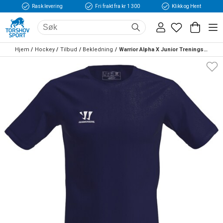
Rask levering
Fri frakt fra kr 1 300
Klikk og Hent
Hjem
Hockey
Tilbud
Bekledning
Warrior Alpha X Junior Treningstrøye Marine