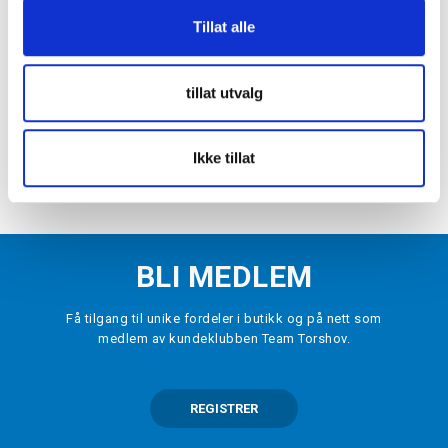
-
70
%
Tillat alle
WARRIOR
Alpha X Junior Hettegenser Svart
kr 150
kr 500
tillat utvalg
VELG
STØRRELSE
▾
Ikke tillat
LEGG I HANDLEKURV
BLI MEDLEM
Få tilgang til unike fordeler i butikk og på nett som
medlem av kundeklubben Team Torshov.
REGISTRER