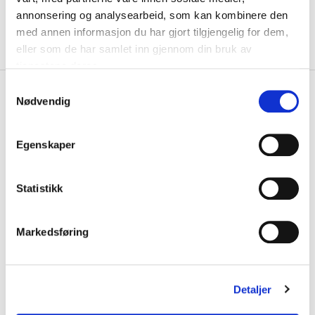
KLIKK & HENT
LEGG I HANDLEKURV
annonsering og analysearbeid, som kan kombinere den
Velg Størrelse
med annen informasjon du har gjort tilgjengelig for dem,
eller som de har samlet inn gjennom din bruk av
På lager
Gratis frakt på bestillinger over 1300,-.
tjenestene deres.
S
+
PRODUKTBESKRIVELSE
Nødvendig
a
+
m
DETALJER
t
Egenskaper
Relaterte produkter
y
k
k
Statistikk
e
v
Markedsføring
a
l
g
Detaljer