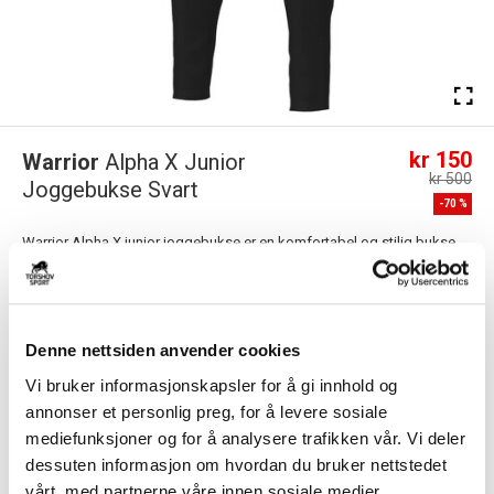
kr 150
Warrior
Alpha X Junior
kr 500
Joggebukse Svart
-
70
%
Warrior Alpha X junior joggebukse er en komfortabel og stilig bukse
med en avsmalnende form. Passer ...
Les mer.
FARGE
Denne nettsiden anvender cookies
Vi bruker informasjonskapsler for å gi innhold og
annonser et personlig preg, for å levere sosiale
Størrelsesguide
Størrelse
mediefunksjoner og for å analysere trafikken vår. Vi deler
dessuten informasjon om hvordan du bruker nettstedet
VELG
STØRRELSE
▾
vårt, med partnerne våre innen sosiale medier,