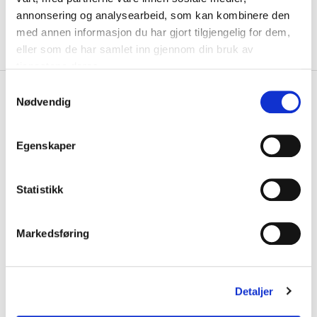
KLIKK & HENT
LEGG I HANDLEKURV
annonsering og analysearbeid, som kan kombinere den
Velg Størrelse
med annen informasjon du har gjort tilgjengelig for dem,
eller som de har samlet inn gjennom din bruk av
På lager
Gratis frakt på bestillinger over 1300,-.
tjenestene deres.
S
+
PRODUKTBESKRIVELSE
Nødvendig
a
+
m
DETALJER
t
Egenskaper
Relaterte produkter
y
k
k
Statistikk
e
v
Markedsføring
a
l
g
Detaljer