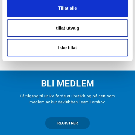
-
70
%
Tillat alle
WARRIOR
Alpha X Junior Hettegenser Marine
kr 150
kr 500
tillat utvalg
VELG
STØRRELSE
▾
Ikke tillat
LEGG I HANDLEKURV
BLI MEDLEM
Få tilgang til unike fordeler i butikk og på nett som
medlem av kundeklubben Team Torshov.
REGISTRER