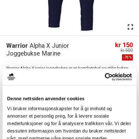
kr 150
Warrior
Alpha X Junior
kr 500
Joggebukse Marine
-
70
%
Warrior Alpha X junior joggebukse er en komfortabel og stilig bukse
med en avsmalnende form. Passer ...
Les mer.
FARGE
Denne nettsiden anvender cookies
Vi bruker informasjonskapsler for å gi innhold og
annonser et personlig preg, for å levere sosiale
Størrelsesguide
Størrelse
mediefunksjoner og for å analysere trafikken vår. Vi deler
dessuten informasjon om hvordan du bruker nettstedet
VELG
STØRRELSE
▾
vårt, med partnerne våre innen sosiale medier,