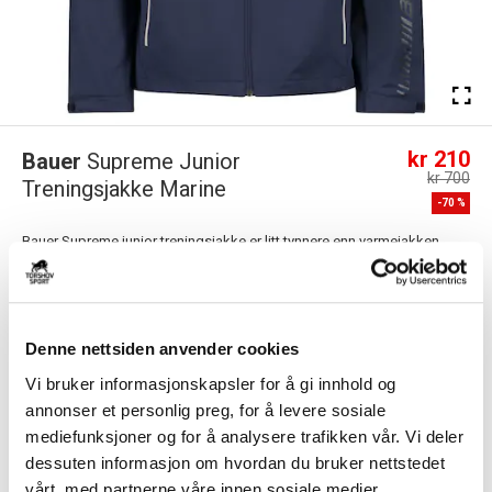
kr 210
Bauer
Supreme Junior
kr 700
Treningsjakke Marine
-
70
%
Bauer Supreme junior treningsjakke er litt tynnere enn varmejakken.
Passer perfekt som oppvarmingsja...
Les mer.
FARGE
Denne nettsiden anvender cookies
Vi bruker informasjonskapsler for å gi innhold og
annonser et personlig preg, for å levere sosiale
Størrelsesguide
Størrelse
mediefunksjoner og for å analysere trafikken vår. Vi deler
dessuten informasjon om hvordan du bruker nettstedet
VELG
STØRRELSE
▾
vårt, med partnerne våre innen sosiale medier,