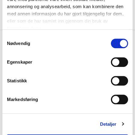
KLIKK & HENT
LEGG I HANDLEKURV
annonsering og analysearbeid, som kan kombinere den
Velg Størrelse
med annen informasjon du har gjort tilgjengelig for dem,
eller som de har samlet inn gjennom din bruk av
På lager
Gratis frakt på bestillinger over 1300,-.
tjenestene deres.
S
+
PRODUKTBESKRIVELSE
Nødvendig
a
+
m
DETALJER
t
Egenskaper
Relaterte produkter
y
k
k
Statistikk
e
v
Markedsføring
a
l
g
Detaljer