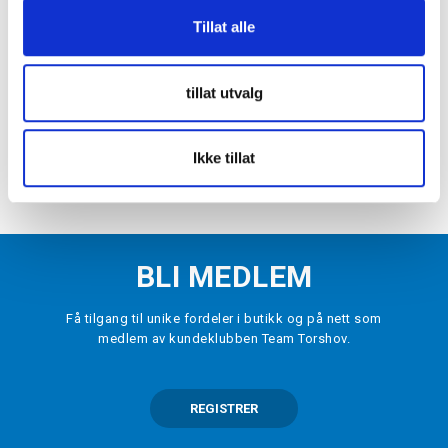
-
70
%
Tillat alle
BAUER
Supreme Junior Treningsbukse Marine
kr 180
kr 600
tillat utvalg
VELG
STØRRELSE
▾
Ikke tillat
LEGG I HANDLEKURV
BLI MEDLEM
Få tilgang til unike fordeler i butikk og på nett som
medlem av kundeklubben Team Torshov.
REGISTRER