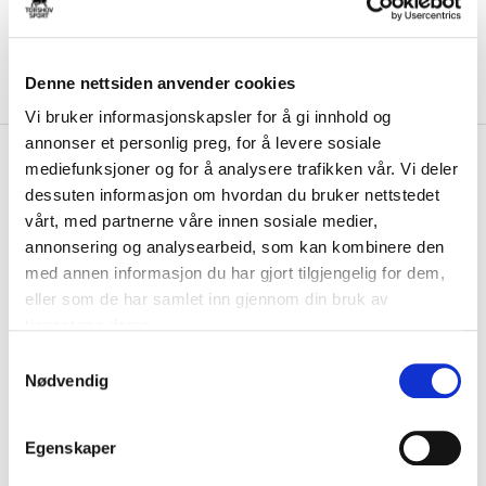
Denne nettsiden anvender cookies
Vi bruker informasjonskapsler for å gi innhold og
annonser et personlig preg, for å levere sosiale
kr 1540
Bauer
Reactor R5 Pro
mediefunksjoner og for å analysere trafikken vår. Vi deler
kr 2200
Keeperspak Hvit/Marine
dessuten informasjon om hvordan du bruker nettstedet
-
30
%
vårt, med partnerne våre innen sosiale medier,
Bauer Reactor R5 Pro keeperspak til senior er Bauers nest høyeste
annonsering og analysearbeid, som kan kombinere den
prisklasse på elitenivå, og kombin...
Les mer.
med annen informasjon du har gjort tilgjengelig for dem,
PS! Dette produktet er for stort for hjemlevering, og vil derfor leveres til
eller som de har samlet inn gjennom din bruk av
nærmeste utleveringssted. 79 kr i fraktkostnad må påberegnes.
tjenestene deres.
S
Nødvendig
a
Størrelse
m
VELG
STØRRELSE
▾
t
Egenskaper
KLIKK & HENT
y
LEGG I HANDLEKURV
Velg Størrelse