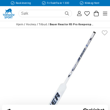
Rask levering
Fri frakt fra kr 1 300
Klikk og Hent
Hjem
Hockey
Tilbud
Bauer Reactor R5 Pro Keeperspak Hvit/Marine