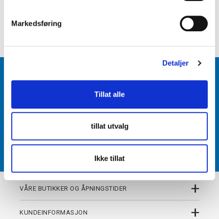
e
+
PRODUKTBESKRIVELSE
v
Markedsføring
+
DETALJER
a
l
g
Detaljer
BLI MEDLEM
Tillat alle
Få tilgang til unike fordeler i butikk og på nett som
medlem av kundeklubben Team Torshov.
tillat utvalg
REGISTRER
Ikke tillat
+
VÅRE BUTIKKER OG ÅPNINGSTIDER
+
KUNDEINFORMASJON