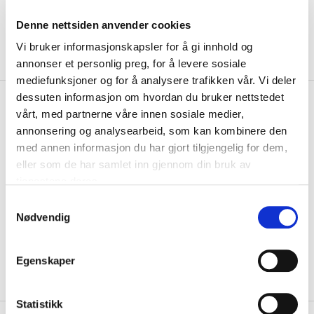
Denne nettsiden anvender cookies
Vi bruker informasjonskapsler for å gi innhold og
annonser et personlig preg, for å levere sosiale
mediefunksjoner og for å analysere trafikken vår. Vi deler
dessuten informasjon om hvordan du bruker nettstedet
kr 750
Bauer
Reactor 9000 Int.
kr 2500
vårt, med partnerne våre innen sosiale medier,
Spakhanske Hvit
annonsering og analysearbeid, som kan kombinere den
-
70
%
med annen informasjon du har gjort tilgjengelig for dem,
Reactor 9000 blokkeren beholder det tradisjonelle designet fra
eller som de har samlet inn gjennom din bruk av
forgjengeren, med kantbåndskonstruksj...
Les mer.
tjenestene deres.
Størrelse
S
FRT
PÅ LAGER
Nødvendig
a
m
LEGG I HANDLEKURV
KLIKK & HENT
t
Egenskaper
y
På lager
Gratis frakt på bestillinger over 1300,-.
k
k
Statistikk