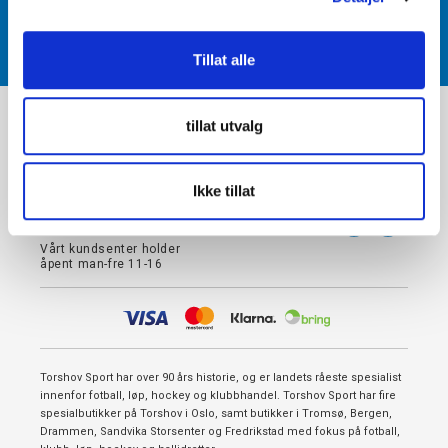
REGISTRER
Tillat alle
+
VÅRE BUTIKKER OG ÅPNINGSTIDER
tillat utvalg
+
KUNDEINFORMASJON
Ikke tillat
22 09 20 20
Vårt kundsenter holder
åpent man-fre 11-16
Torshov Sport har over 90 års historie, og er landets råeste spesialist
innenfor fotball, løp, hockey og klubbhandel. Torshov Sport har fire
spesialbutikker på Torshov i Oslo, samt butikker i Tromsø, Bergen,
Drammen, Sandvika Storsenter og Fredrikstad med fokus på fotball,