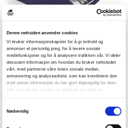
Denne nettsiden anvender cookies
Vi bruker informasjonskapsler for å gi innhold og
kr 449
New Era
970 Stretch
annonser et personlig preg, for å levere sosiale
kr 499
Snapback Toronto Maple
mediefunksjoner og for å analysere trafikken vår. Vi deler
-
10
%
Leafs
dessuten informasjon om hvordan du bruker nettstedet
vårt, med partnerne våre innen sosiale medier,
970 Stretch Snapback Cap fra New Era kombinerer klassisk stil med
annonsering og analysearbeid, som kan kombinere den
moderne funksjonalitet. Den gir en...
Les mer.
med annen informasjon du har gjort tilgjengelig for dem,
FARGE
eller som de har samlet inn gjennom din bruk av
tjenestene deres.
S
Nødvendig
a
Størrelse
m
ONE SIZE
VALGT ALTERNATIV IKKE PÅ LAGER
t