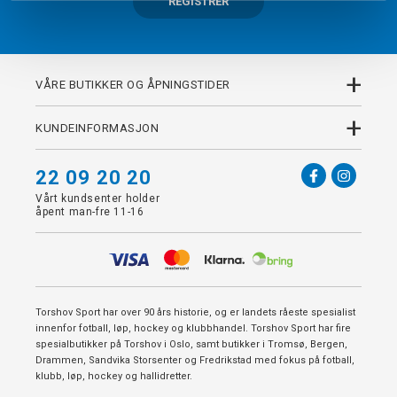
REGISTRER
+
VÅRE BUTIKKER OG ÅPNINGSTIDER
+
KUNDEINFORMASJON
22 09 20 20
Vårt kundsenter holder
åpent man-fre 11-16
Torshov Sport har over 90 års historie, og er landets råeste spesialist
innenfor fotball, løp, hockey og klubbhandel. Torshov Sport har fire
spesialbutikker på Torshov i Oslo, samt butikker i Tromsø, Bergen,
Drammen, Sandvika Storsenter og Fredrikstad med fokus på fotball,
klubb, løp, hockey og hallidretter.