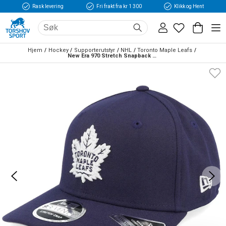
Rask levering
Fri frakt fra kr 1 300
Klikk og Hent
Hjem
Hockey
Supporterutstyr
NHL
Toronto Maple Leafs
New Era 970 Stretch Snapback Toronto Maple Leafs