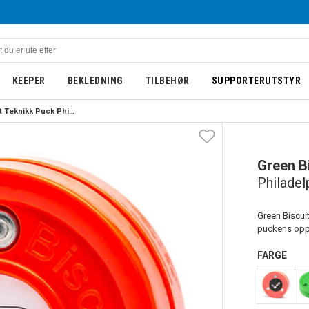
KEEPER
BEKLEDNING
TILBEHØR
SUPPORTERUTSTYR
Green Biscuit Teknikk Puck Philadelphia Flyers
Green B
Philadel
Green Biscuit
puckens oppf
FARGE