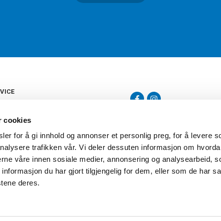
VICE
s
b
r cookies
tte
gelser
er for å gi innhold og annonser et personlig preg, for å levere s
Torshov Sport har over 90 års histor
klubbhandel. Torshov Sport har fir
nalysere trafikken vår. Vi deler dessuten informasjon om hvorda
vering
Drammen, Sandvika Storsenter og Fr
inger
nerne våre innen sosiale medier, annonsering og analysearbeid, 
stilte spørsmål
formasjon du har gjort tilgjengelig for dem, eller som de har sa
oven
stene deres.