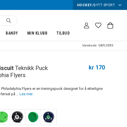
HOCKEY
/
BYTT SPORT
BANDY
MIN KLUBB
TILBUD
Varekode:
GBFLYERS
kr 170
iscuit
Teknikk Puck
phia Flyers
 Philadelphia Flyers er en treningspuck designet for å etterligne
ørsel på ...
Les mer.