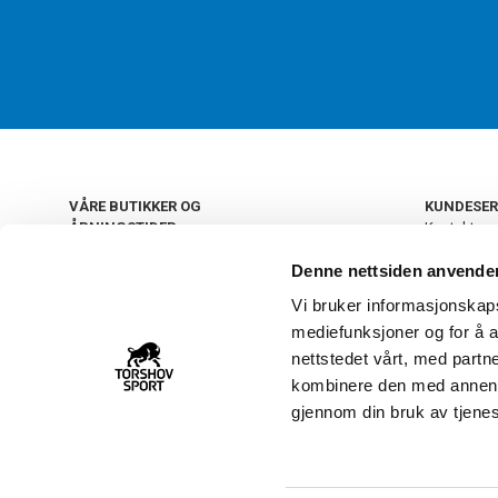
VÅRE BUTIKKER OG
KUNDESER
ÅPNINGSTIDER
Kontakt os
Kundeklub
+
OSLO
Denne nettsiden anvende
Retur og by
Salgsbetin
Vi bruker informasjonskapsl
+
Personvern
NORGE
mediefunksjoner og for å a
Frakt og le
Ledige still
nettstedet vårt, med part
FAQ - Ofte 
kombinere den med annen in
22 09 20 20
Åpenhetsl
gjennom din bruk av tjene
Vårt kundsenter holder
åpent man-fre 11-16