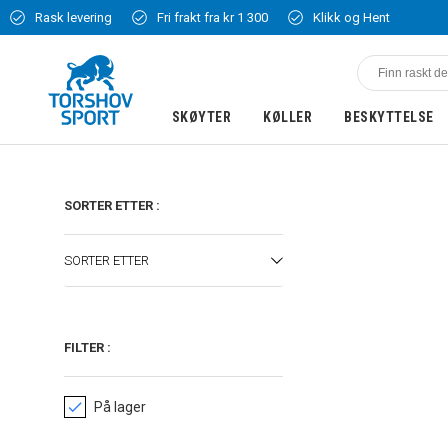
Rask levering
Fri frakt fra kr 1 300
Klikk og Hent
SKØYTER
KØLLER
BESKYTTELSE
SORTER ETTER
:
SORTER ETTER
FILTER
:
På lager