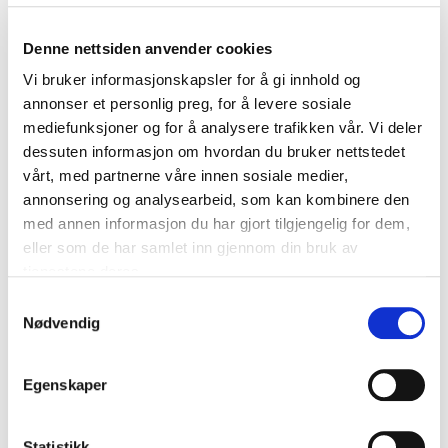
Denne nettsiden anvender cookies
OUTERSTUFF
NEW ERA
Vi bruker informasjonskapsler for å gi innhold og
Pro Pinch Barn Cap Detroit Red
9Fifty Historic Stanley Cup 1997
annonser et personlig preg, for å levere sosiale
Wings
Snapback Detroit Red Wings
mediefunksjoner og for å analysere trafikken vår. Vi deler
kr 349
kr 499
dessuten informasjon om hvordan du bruker nettstedet
vårt, med partnerne våre innen sosiale medier,
BARN
BARN
annonsering og analysearbeid, som kan kombinere den
med annen informasjon du har gjort tilgjengelig for dem,
eller som de har samlet inn gjennom din bruk av
tjenestene deres.
S
Nødvendig
a
m
t
Egenskaper
OUTERSTUFF
OUTERSTUFF
y
NHL Electric Snipe Barn T-skjorte
NHL Hockeydrakt Barn Detroit
Detroit Red Wings
Red Wings Raymond
k
kr 350
kr 1000
k
Statistikk