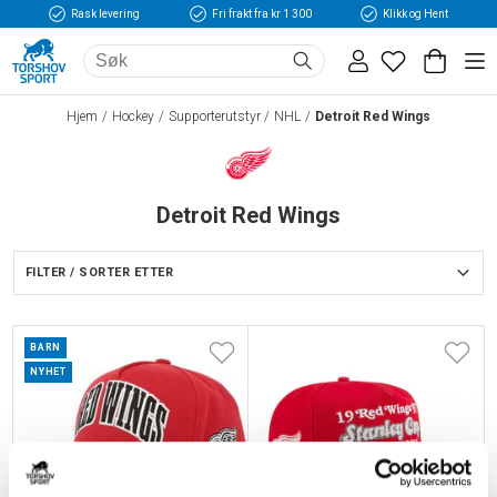
Rask levering
Fri frakt fra kr 1 300
Klikk og Hent
Hjem
Hockey
Supporterutstyr
NHL
Detroit Red Wings
Detroit Red Wings
FILTER / SORTER ETTER
BARN
NYHET