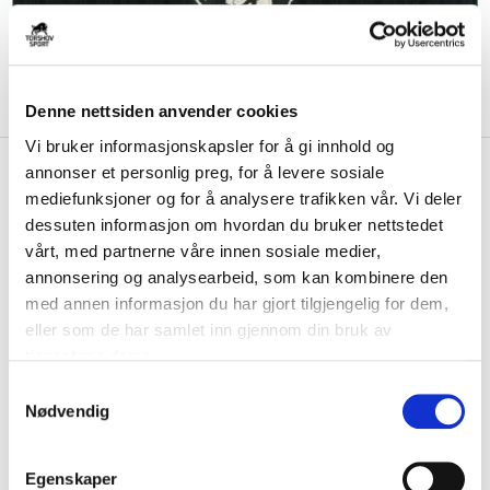
Denne nettsiden anvender cookies
Vi bruker informasjonskapsler for å gi innhold og
kr 245
47
NHL Harbor Stripe Lue
annonser et personlig preg, for å levere sosiale
kr 350
Anaheim Ducks
mediefunksjoner og for å analysere trafikken vår. Vi deler
-
30
%
dessuten informasjon om hvordan du bruker nettstedet
vårt, med partnerne våre innen sosiale medier,
NHL Harbor Stripe ’47 Cuff Knit i svart gir den perfekte balansen
mellom varme, komfort og lagstolth...
Les mer.
annonsering og analysearbeid, som kan kombinere den
med annen informasjon du har gjort tilgjengelig for dem,
FARGE
eller som de har samlet inn gjennom din bruk av
tjenestene deres.
S
Nødvendig
a
Størrelse
m
ONE SIZE
VALGT ALTERNATIV IKKE PÅ LAGER
t
Egenskaper