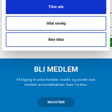
Tillat alle
BAUER
BAUER
X Int. Hockeyskøyte
Lil'Rookie Justerbar Jun
Hockeyskøyte
kr 1700
kr 1200
tillat utvalg
VELG
STØRRELSE
▾
35-38.5
LEGG I HANDLEKURV
Ikke tillat
LEGG I HANDLEKURV
BLI MEDLEM
Få tilgang til unike fordeler i butikk og på nett som
medlem av kundeklubben Team Torshov.
REGISTRER