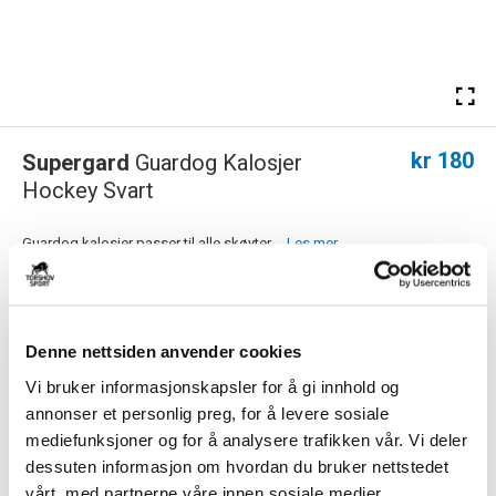
kr 180
Supergard
Guardog Kalosjer
Hockey Svart
Guardog kalosjer passer til alle skøyter....
Les mer.
FARGE
Denne nettsiden anvender cookies
Vi bruker informasjonskapsler for å gi innhold og
Størrelse
annonser et personlig preg, for å levere sosiale
VELG
STØRRELSE
▾
mediefunksjoner og for å analysere trafikken vår. Vi deler
KLIKK & HENT
dessuten informasjon om hvordan du bruker nettstedet
LEGG I HANDLEKURV
Velg Størrelse
vårt, med partnerne våre innen sosiale medier,