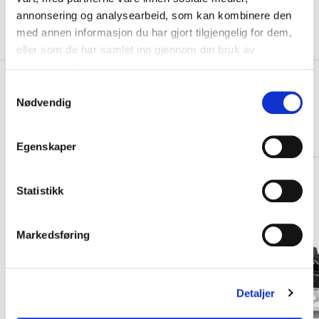
annonsering og analysearbeid, som kan kombinere den
Valgt alternativ ikke på lager
med annen informasjon du har gjort tilgjengelig for dem,
Gratis frakt på bestillinger over 1300,-.
eller som de har samlet inn gjennom din bruk av
tjenestene deres.
+
PRODUKTBESKRIVELSE
S
Nødvendig
a
+
DETALJER
m
t
Relaterte produkter
Egenskaper
y
k
k
Statistikk
e
v
Markedsføring
a
l
g
Detaljer