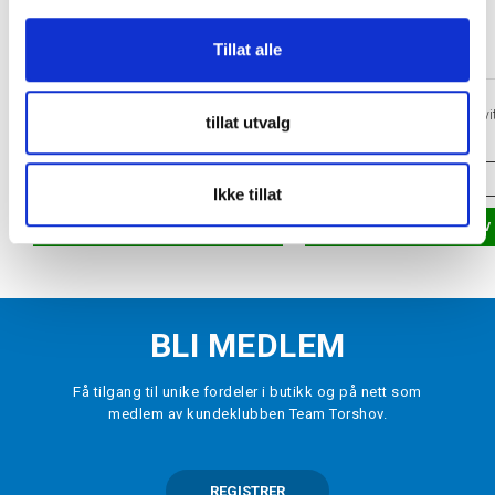
Tillat alle
TORSHOV SPORT
HOWIES
Vanlig hockeyslip
Vokslisser Hockey Hvi
tillat utvalg
kr 100
kr 89
ONE SIZE
VELG
STØRRELSE
Ikke tillat
LEGG I HANDLEKURV
LEGG I HANDLEKURV
BLI MEDLEM
Få tilgang til unike fordeler i butikk og på nett som
medlem av kundeklubben Team Torshov.
REGISTRER