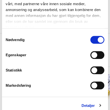
KLIKK & HENT
vårt, med partnerne våre innen sosiale medier,
LEGG I HANDLEKURV
Velg Størrelse
annonsering og analysearbeid, som kan kombinere den
med annen informasjon du har gjort tilgjengelig for dem,
På lager
Gratis frakt på bestillinger over 1300,-.
eller som de har samlet inn gjennom din bruk av
Leveringstiden forlenges dersom produkter personaliseres.
Produkter med trykk kan ikke byttes eller returneres.
tjenestene deres.
S
Nødvendig
+
a
PRODUKTBESKRIVELSE
m
+
DETALJER
t
Egenskaper
y
Relaterte produkter
k
k
Statistikk
e
v
Markedsføring
a
l
g
Detaljer