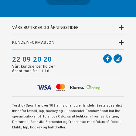
+
VÅRE BUTIKKER OG ÅPNINGSTIDER
+
KUNDEINFORMASJON
22 09 20 20
Vårt kundsenter holder
åpent man-fre 11-16
Torshov Sport har over 90 års historie, og er landets råeste spesialist
innenfor fotball, løp, hockey og klubbhandel. Torshov Sport har fire
spesialbutikker på Torshov i Oslo, samt butikker i Tromsø, Bergen,
Drammen, Sandvika Storsenter og Fredrikstad med fokus på fotball,
klubb, løp, hockey og hallidretter.