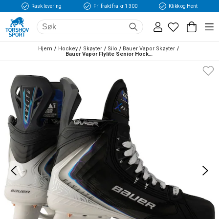
Rask levering
Fri frakt fra kr 1 300
Klikk og Hent
Hjem
Hockey
Skøyter
Silo
Bauer Vapor Skøyter
Bauer Vapor Flylite Senior Hockeyskøyte