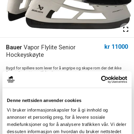
kr 11000
Bauer
Vapor Flylite Senior
Hockeyskøyte
Bygd for spillere som lever for å angripe og skape rom der det ikke
finnes. Bauer Vapor Flylite S...
Les mer.
Størrelsesguide
Størrelse
Denne nettsiden anvender cookies
VELG
STØRRELSE
▾
Vi bruker informasjonskapsler for å gi innhold og
annonser et personlig preg, for å levere sosiale
Velg skøyteslip
mediefunksjoner og for å analysere trafikken vår. Vi deler
▾
SKØYTESLIP
dessuten informasjon om hvordan du bruker nettstedet