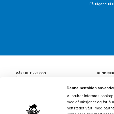
Få tilgang ti
VÅRE BUTIKKER OG
KUNDESER
ÅPNINGSTIDER
Kontakt os
Kundeklub
+
OSLO
Denne nettsiden anvende
Retur og by
Salgsbetin
Vi bruker informasjonskapsl
+
Personvern
NORGE
mediefunksjoner og for å a
Frakt og le
Ledige still
nettstedet vårt, med part
FAQ - Ofte 