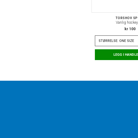
TORSHOV S
Vanlig hockey
kr 100
STØRRELSE: ONE SIZE
LEGG I HANDL