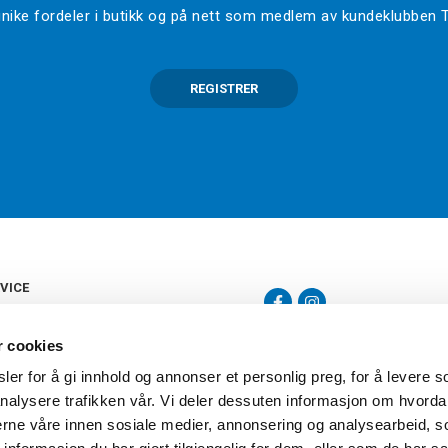
l unike fordeler i butikk og på nett som medlem av kundeklubben
REGISTRER
VICE
s
b
r cookies
tte
gelser
er for å gi innhold og annonser et personlig preg, for å levere s
Torshov Sport har over 90 års histor
klubbhandel. Torshov Sport har fir
nalysere trafikken vår. Vi deler dessuten informasjon om hvorda
vering
Drammen, Sandvika Storsenter og Fr
inger
nerne våre innen sosiale medier, annonsering og analysearbeid, 
stilte spørsmål