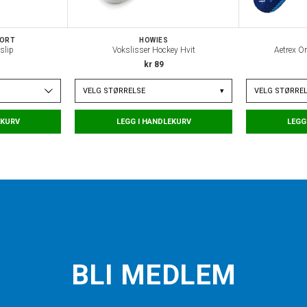
PORT
HOWIES
slip
Vokslisser Hockey Hvit
Aetrex Or
kr 89
VELG
STØRRELSE
▾
VELG
STØRRE
EKURV
LEGG I HANDLEKURV
LEGG
BLI MEDLEM