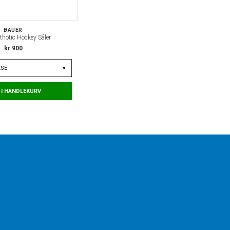
BAUER
thotic Hockey Såler
kr 900
LSE
▾
 I HANDLEKURV