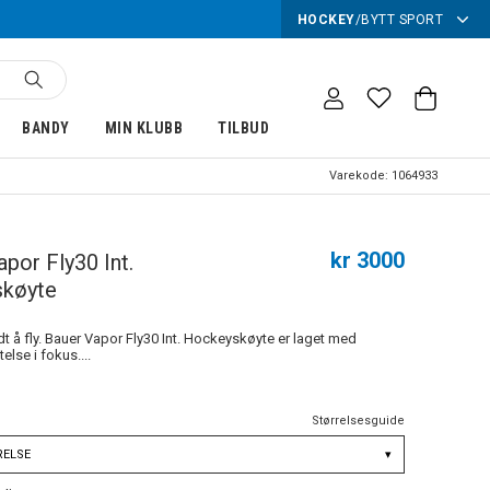
HOCKEY
/
BYTT SPORT
BANDY
MIN KLUBB
TILBUD
Varekode:
1064933
kr 3000
apor Fly30 Int.
køyte
t å fly. Bauer Vapor Fly30 Int. Hockeyskøyte er laget med
else i fokus....
Størrelsesguide
RELSE
▾