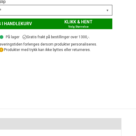
slip
▾
P
KLIKK & HENT
 I HANDLEKURV
Velg Størrelse
På lager
Gratis frakt på bestillinger over 1300,-.
everingstiden forlenges dersom produkter personaliseres.
Produkter med trykk kan ikke byttes eller returneres.