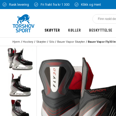
Rask levering
Fri frakt fra kr 1 300
Klikk og Hent
SKØYTER
KØLLER
BESKYTTELSE
Hjem
Hockey
Skøyter
Silo
Bauer Vapor Skøyter