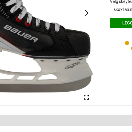
Velg skøyte
SKØYTESLI
LEGG
L