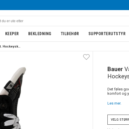
KEEPER
BEKLEDNING
TILBEHØR
SUPPORTERUTSTYR
Bauer Vapor Fly30 Int. Hockeyskøyte
Bauer
V
Hockeys
Det føles god
komfort og yt
Les mer.
VELG
STØR