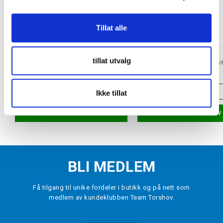
Tillat alle
TORSHOV SPORT
HOWIES
tillat utvalg
Vanlig hockeyslip
Vokslisser Hockey Hvi
kr 100
kr 89
ONE SIZE
VELG
STØRRELSE
Ikke tillat
LEGG I HANDLEKURV
LEGG I HANDLEKURV
BLI MEDLEM
Få tilgang til unike fordeler i butikk og på nett som
medlem av kundeklubben Team Torshov.