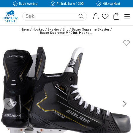
Rask levering
Fri frakt fra kr 1 300
Klikk og Hent
Hjem
Hockey
Skøyter
Silo
Bauer Supreme Skøyter
Bauer Supreme M40 Int. Hockeyskøyte