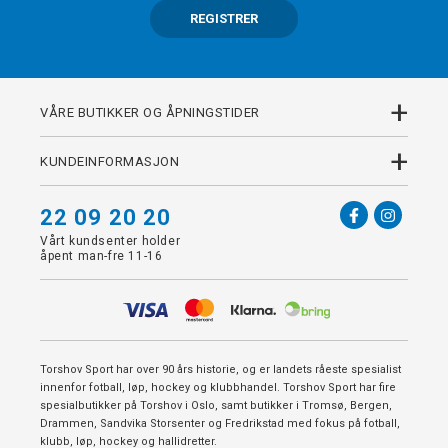
REGISTRER
+
VÅRE BUTIKKER OG ÅPNINGSTIDER
+
KUNDEINFORMASJON
22 09 20 20
Vårt kundsenter holder
åpent man-fre 11-16
Torshov Sport har over 90 års historie, og er landets råeste spesialist
innenfor fotball, løp, hockey og klubbhandel. Torshov Sport har fire
spesialbutikker på Torshov i Oslo, samt butikker i Tromsø, Bergen,
Drammen, Sandvika Storsenter og Fredrikstad med fokus på fotball,
klubb, løp, hockey og hallidretter.