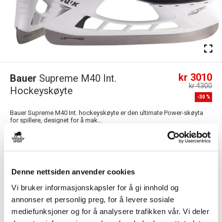
kr 3010
Bauer
Supreme M40 Int.
kr 4300
Hockeyskøyte
-
30
%
Bauer Supreme M40 Int. hockeyskøyte er den ultimate Power-skøyta
for spillere, designet for å mak...
Les mer.
Størrelsesguide
Størrelse
Denne nettsiden anvender cookies
VELG
STØRRELSE
▾
Vi bruker informasjonskapsler for å gi innhold og
Velg skøyteslip
annonser et personlig preg, for å levere sosiale
▾
SKØYTESLIP
mediefunksjoner og for å analysere trafikken vår. Vi deler