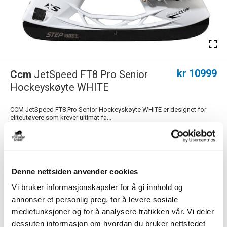
kr 10999
Ccm
JetSpeed FT8 Pro Senior
Hockeyskøyte WHITE
CCM JetSpeed FT8 Pro Senior Hockeyskøyte WHITE er designet for
eliteutøvere som krever ultimat fa...
Les mer.
Størrelsesguide
Størrelse
Denne nettsiden anvender cookies
VELG
STØRRELSE
▾
Vi bruker informasjonskapsler for å gi innhold og
Velg skøyteslip
annonser et personlig preg, for å levere sosiale
▾
SKØYTESLIP
mediefunksjoner og for å analysere trafikken vår. Vi deler
dessuten informasjon om hvordan du bruker nettstedet