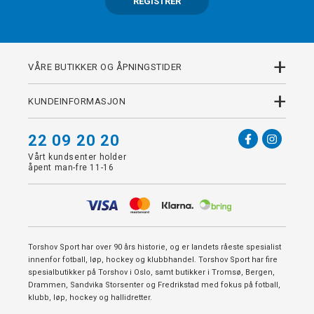
REGISTRER
+
VÅRE BUTIKKER OG ÅPNINGSTIDER
+
KUNDEINFORMASJON
22 09 20 20
Vårt kundsenter holder
åpent man-fre 11-16
Torshov Sport har over 90 års historie, og er landets råeste spesialist
innenfor fotball, løp, hockey og klubbhandel. Torshov Sport har fire
spesialbutikker på Torshov i Oslo, samt butikker i Tromsø, Bergen,
Drammen, Sandvika Storsenter og Fredrikstad med fokus på fotball,
klubb, løp, hockey og hallidretter.