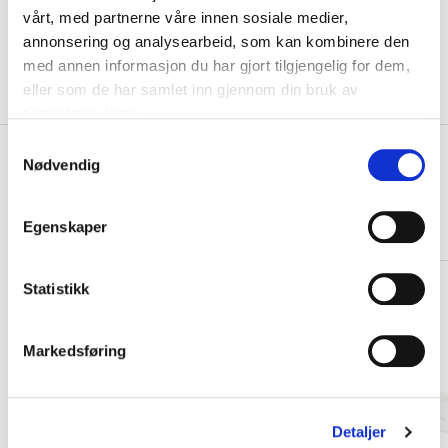
KLIKK & HENT
LEGG I HANDLEKURV
vårt, med partnerne våre innen sosiale medier,
Velg Størrelse
annonsering og analysearbeid, som kan kombinere den
På lager
Gratis frakt på bestillinger over 1300,-.
med annen informasjon du har gjort tilgjengelig for dem,
Leveringstiden forlenges dersom produkter personaliseres.
eller som de har samlet inn gjennom din bruk av
Produkter med trykk kan ikke byttes eller returneres.
tjenestene deres.
S
+
PRODUKTBESKRIVELSE
Nødvendig
a
m
+
DETALJER
t
Egenskaper
Relaterte produkter
y
k
k
Statistikk
e
v
Markedsføring
a
l
g
Detaljer