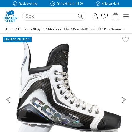
Rask levering
Fri frakt fra kr 1 300
Klikk og Hent
Hjem
Hockey
Skøyter
Merker
CCM
Ccm JetSpeed FT8 Pro Senior Hockeyskøyte WHITE
LIMITED EDITION