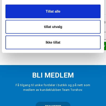
Tillat alle
HOWIES
Vokslisser Hockey Hvit
Supergard Kalosjer Hockey
tillat utvalg
kr 89
kr 220
VELG
STØRRELSE
▾
ONE SIZE
Ikke tillat
LEGG I HANDLEKURV
LEGG I HANDLEKURV
BLI MEDLEM
Få tilgang til unike fordeler i butikk og på nett som
medlem av kundeklubben Team Torshov.