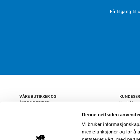
Få tilgang ti
VÅRE BUTIKKER OG
KUNDESER
ÅPNINGSTIDER
Kontakt os
Kundeklub
+
OSLO
Denne nettsiden anvende
Retur og by
Salgsbetin
Vi bruker informasjonskapsl
+
Personvern
NORGE
mediefunksjoner og for å a
Frakt og le
Ledige still
nettstedet vårt, med part