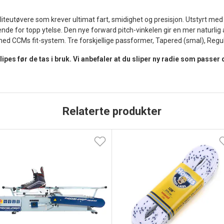
liteutøvere som krever ultimat fart, smidighet og presisjon. Utstyrt 
nde for topp ytelse. Den nye forward pitch-vinkelen gir en mer naturlig 
d CCMs fit-system. Tre forskjellige passformer, Tapered (smal), Regula
pes før de tas i bruk. Vi anbefaler at du sliper ny radie som passer
Relaterte produkter