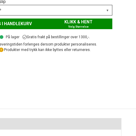
slip
▾
P
KLIKK & HENT
 I HANDLEKURV
Velg Størrelse
På lager
Gratis frakt på bestillinger over 1300,-.
everingstiden forlenges dersom produkter personaliseres.
Produkter med trykk kan ikke byttes eller returneres.