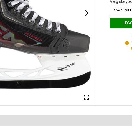
Velg skøyte
SKØYTESLI
LEGG
L