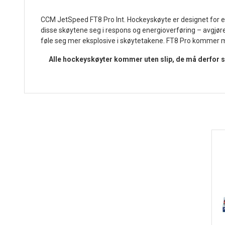
CCM JetSpeed FT8 Pro Int. Hockeyskøyte er designet for e
disse skøytene seg i respons og energioverføring – avgjøre
føle seg mer eksplosive i skøytetakene. FT8 Pro kommer me
Alle hockeyskøyter kommer uten slip, de må derfor sli