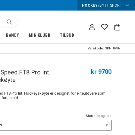
HOCKEY
/
BYTT SPORT
BANDY
MIN KLUBB
TILBUD
Varekode:
SKFT8PIN
kr 9700
Speed FT8 Pro Int.
køyte
 FT8 Pro Int. Hockeyskøyte er designet for eliteutøvere som
 fart, smid...
Størrelsesguide
RELSE
▾