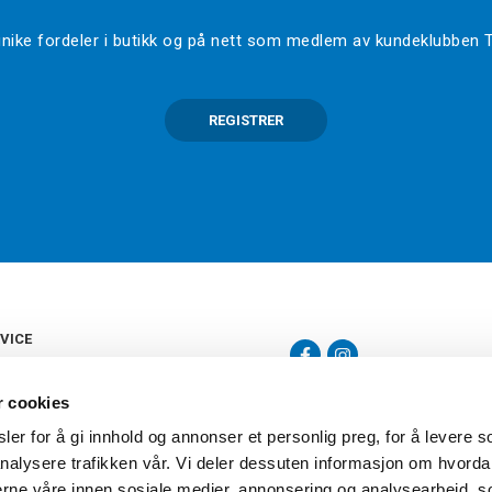
l unike fordeler i butikk og på nett som medlem av kundeklubben
REGISTRER
VICE
s
b
r cookies
tte
gelser
er for å gi innhold og annonser et personlig preg, for å levere s
Torshov Sport har over 90 års histor
klubbhandel. Torshov Sport har fir
nalysere trafikken vår. Vi deler dessuten informasjon om hvorda
vering
Drammen, Sandvika Storsenter og Fr
inger
nerne våre innen sosiale medier, annonsering og analysearbeid, 