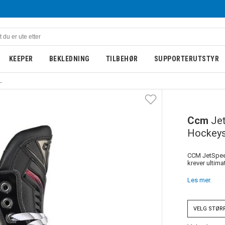
KEEPER
BEKLEDNING
TILBEHØR
SUPPORTERUTSTYR
Pro Int. Hockeyskøyte
Ccm
Jet
Hockeys
CCM JetSpeed
krever ultimat
Les mer.
VELG
STØR