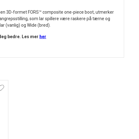
med en 3D-formet FORS™ composite one-piece boot, utmerker
angrepsstilling, som lar spillere være raskere på tærne og
r (vanlig) og Wide (bred).
 deg bedre.
Les mer
her