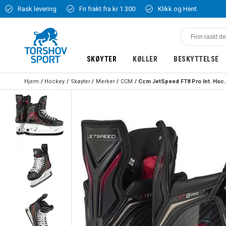
Rask levering
Fri frakt fra kr 1 300
Klikk og Hent
SKØYTER
KØLLER
BESKYTTELSE
Hjem
Hockey
Skøyter
Merker
CCM
Ccm JetSpeed FT8 