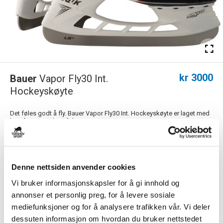
kr 3000
Bauer
Vapor Fly30 Int.
Hockeyskøyte
Det føles godt å fly. Bauer Vapor Fly30 Int. Hockeyskøyte er laget med
komfort og ytelse i fokus....
Les mer.
Størrelsesguide
Størrelse
Denne nettsiden anvender cookies
VELG
STØRRELSE
▾
Vi bruker informasjonskapsler for å gi innhold og
annonser et personlig preg, for å levere sosiale
Velg skøyteslip
mediefunksjoner og for å analysere trafikken vår. Vi deler
▾
SKØYTESLIP
dessuten informasjon om hvordan du bruker nettstedet