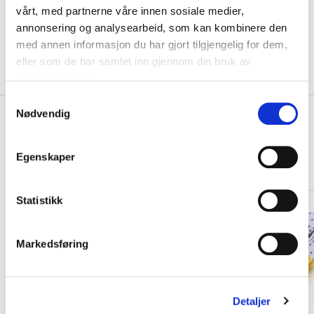
KLIKK & HENT
vårt, med partnerne våre innen sosiale medier,
LEGG I HANDLEKURV
Velg Størrelse
annonsering og analysearbeid, som kan kombinere den
med annen informasjon du har gjort tilgjengelig for dem,
På lager
Gratis frakt på bestillinger over 1300,-.
eller som de har samlet inn gjennom din bruk av
Leveringstiden forlenges dersom produkter personaliseres.
Produkter med trykk kan ikke byttes eller returneres.
tjenestene deres.
S
Nødvendig
+
a
PRODUKTBESKRIVELSE
m
+
DETALJER
t
Egenskaper
y
Relaterte produkter
k
k
Statistikk
e
v
Markedsføring
a
l
g
Detaljer