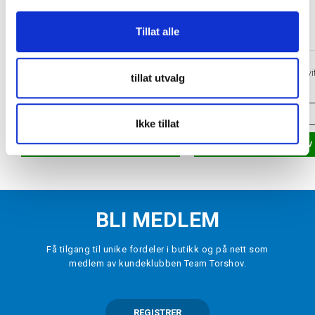
Tillat alle
TORSHOV SPORT
HOWIES
Vanlig hockeyslip
Vokslisser Hockey Hvi
tillat utvalg
kr 100
kr 89
ONE SIZE
VELG
STØRRELSE
Ikke tillat
LEGG I HANDLEKURV
LEGG I HANDLEKURV
BLI MEDLEM
Få tilgang til unike fordeler i butikk og på nett som
medlem av kundeklubben Team Torshov.
REGISTRER