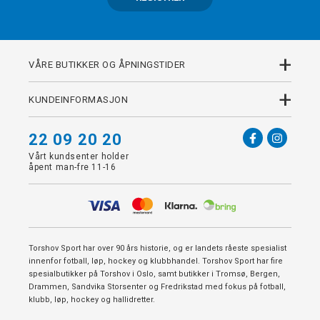
+
VÅRE BUTIKKER OG ÅPNINGSTIDER
+
KUNDEINFORMASJON
22 09 20 20
Vårt kundsenter holder
åpent man-fre 11-16
Torshov Sport har over 90 års historie, og er landets råeste spesialist
innenfor fotball, løp, hockey og klubbhandel. Torshov Sport har fire
spesialbutikker på Torshov i Oslo, samt butikker i Tromsø, Bergen,
Drammen, Sandvika Storsenter og Fredrikstad med fokus på fotball,
klubb, løp, hockey og hallidretter.