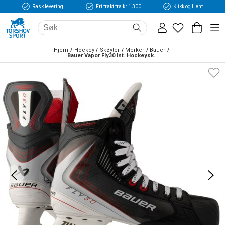
Rask levering
Fri frakt fra kr 1 300
Klikk og Hent
Hjem
Hockey
Skøyter
Merker
Bauer
Bauer Vapor Fly30 Int. Hockeyskøyte