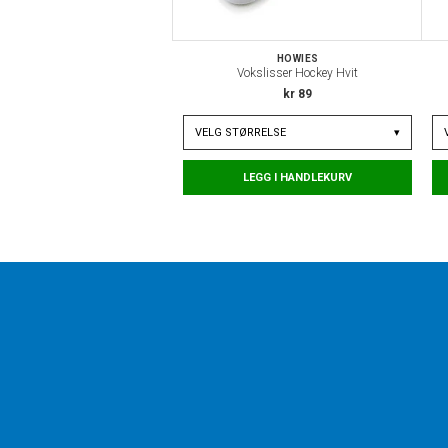
HOWIES
Vokslisser Hockey Hvit
kr 89
VELG
STØRRELSE
▾
LEGG I HANDLEKURV