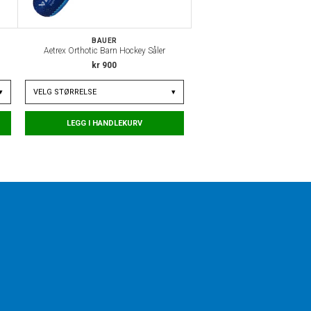
BAUER
Aetrex Orthotic Barn Hockey Såler
kr 900
▾
VELG
STØRRELSE
▾
LEGG I HANDLEKURV