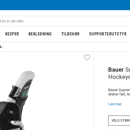
KEEPER
BEKLEDNING
TILBEHØR
SUPPORTERUTSTYR
Bauer Supreme Fuse Barn Hockeyskøyte
BARN
NYHET
Bauer
S
Hockeys
Bauer Suprem
elsker fart, le
Les mer.
VELG
STØR