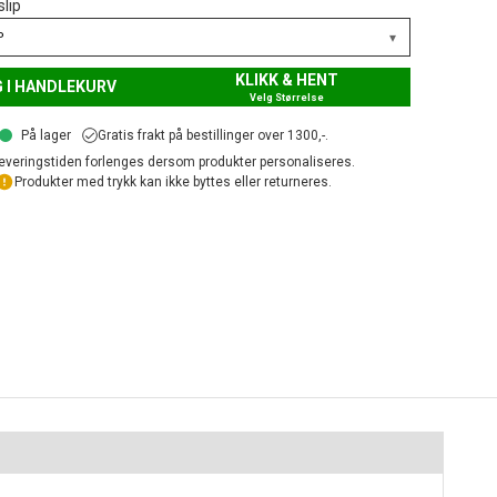
slip
▾
P
KLIKK & HENT
 I HANDLEKURV
Velg Størrelse
På lager
Gratis frakt på bestillinger over 1300,-.
everingstiden forlenges dersom produkter personaliseres.
Produkter med trykk kan ikke byttes eller returneres.