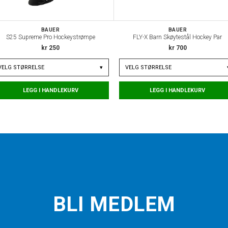
BAUER
BAUER
S25 Supreme Pro Hockeystrømpe
FLY-X Barn Skøytestål Hockey Par
kr 250
kr 700
VELG
STØRRELSE
▾
VELG
STØRRELSE
LEGG I HANDLEKURV
LEGG I HANDLEKURV
BLI MEDLEM