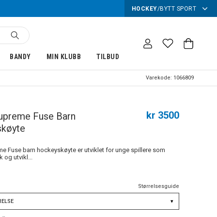
HOCKEY
/
BYTT SPORT
BANDY
MIN KLUBB
TILBUD
Varekode:
1066809
kr 3500
upreme Fuse Barn
køyte
e Fuse barn hockeyskøyte er utviklet for unge spillere som
k og utvikl...
Størrelsesguide
RELSE
▾