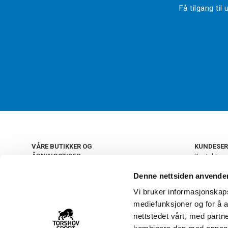
Få tilgang ti
VÅRE BUTIKKER OG
KUNDESER
ÅPNINGSTIDER
Kontakt os
Kundeklub
+
OSLO
Denne nettsiden anvende
Retur og by
Salgsbetin
Vi bruker informasjonskapsl
+
Personvern
NORGE
mediefunksjoner og for å a
Frakt og le
Ledige still
nettstedet vårt, med part
FAQ - Ofte 