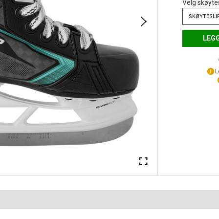
Velg skøyte
SKØYTESLI
LEGG
L