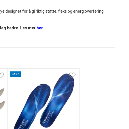
 designet for å gi riktig støtte, fleks og energioverføring
 deg bedre.
Les mer
her
BARN