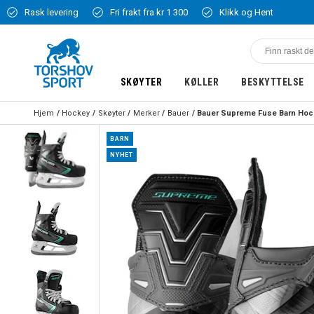
Rask levering
Fri frakt fra kr 1 300
Klikk og Hent
SKØYTER
KØLLER
BESKYTTELSE
Hjem
Hockey
Skøyter
Merker
Bauer
BARN
NYHET