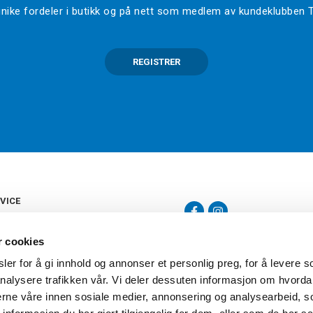
l unike fordeler i butikk og på nett som medlem av kundeklubben
REGISTRER
VICE
s
b
r cookies
tte
gelser
er for å gi innhold og annonser et personlig preg, for å levere s
Torshov Sport har over 90 års histor
klubbhandel. Torshov Sport har fir
nalysere trafikken vår. Vi deler dessuten informasjon om hvorda
vering
Drammen, Sandvika Storsenter og Fr
inger
nerne våre innen sosiale medier, annonsering og analysearbeid, 
stilte spørsmål