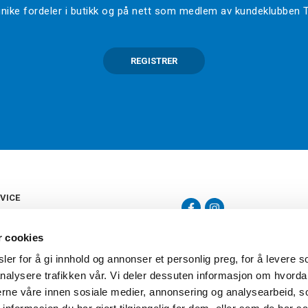
l unike fordeler i butikk og på nett som medlem av kundeklubben
REGISTRER
VICE
s
b
r cookies
tte
gelser
er for å gi innhold og annonser et personlig preg, for å levere s
Torshov Sport har over 90 års histor
klubbhandel. Torshov Sport har fir
nalysere trafikken vår. Vi deler dessuten informasjon om hvorda
vering
Drammen, Sandvika Storsenter og Fr
inger
nerne våre innen sosiale medier, annonsering og analysearbeid, 
stilte spørsmål