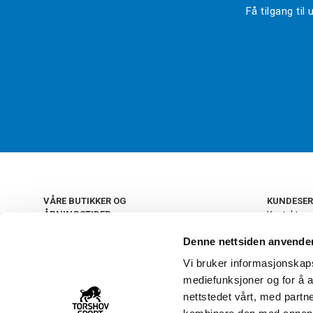
Få tilgang ti
VÅRE BUTIKKER OG
KUNDESER
ÅPNINGSTIDER
Kontakt os
Kundeklub
+
OSLO
Denne nettsiden anvende
Retur og by
Salgsbetin
Vi bruker informasjonskapsl
+
Personvern
NORGE
mediefunksjoner og for å a
Frakt og le
Ledige still
nettstedet vårt, med part
FAQ - Ofte 