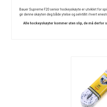
Bauer Supreme F20 senior hockeyskøyte er utviklet for spille
gir denne skøyten deg både ytelse og selvtillit i hvert enest
Alle hockeyskøyter kommer uten slip, de må derfor sli