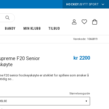
HOCKEY
/
BYTT SPORT
BANDY
MIN KLUBB
TILBUD
Varekode:
1066819
kr 2200
upreme F20 Senior
køyte
e F20 senior hockeyskøyte er utviklet for spillere som ønsker å
tidig so...
Størrelsesguide
RELSE
▾