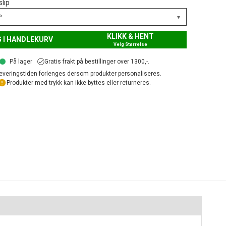
slip
▾
P
KLIKK & HENT
 I HANDLEKURV
Velg Størrelse
På lager
Gratis frakt på bestillinger over 1300,-.
everingstiden forlenges dersom produkter personaliseres.
Produkter med trykk kan ikke byttes eller returneres.