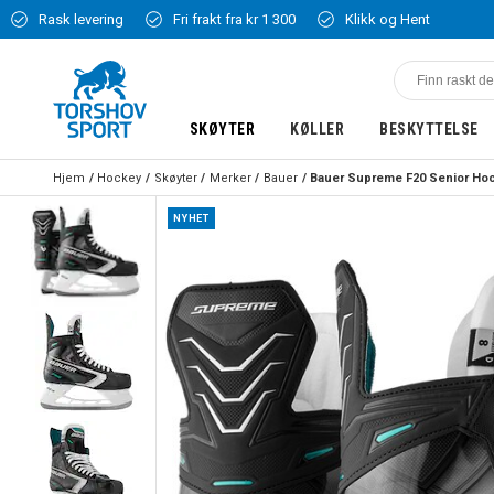
Rask levering
Fri frakt fra kr 1 300
Klikk og Hent
SKØYTER
KØLLER
BESKYTTELSE
Hjem
Hockey
Skøyter
Merker
Bauer
NYHET