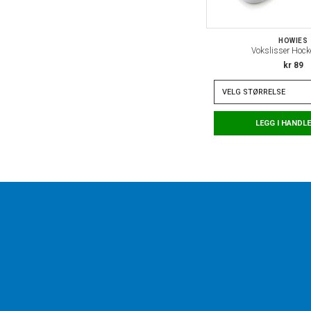
HOWIES
Vokslisser Hock
kr 89
VELG
STØRRELSE
LEGG I HANDL