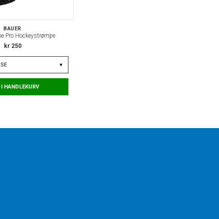
BAUER
e Pro Hockeystrømpe
kr 250
LSE
▾
 I HANDLEKURV