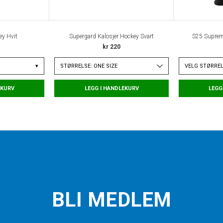
ey Hvit
Supergard Kalosjer Hockey Svart
S25 Suprem
kr 220
▾
STØRRELSE: ONE SIZE
VELG
STØRRE
EKURV
LEGG I HANDLEKURV
LEGG
BLI MEDLEM