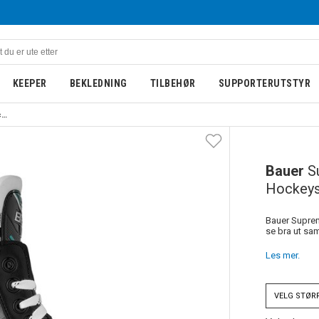
KEEPER
BEKLEDNING
TILBEHØR
SUPPORTERUTSTYR
Bauer Supreme F20 Senior Hockeyskøyte
NYHET
Bauer
S
Hockeys
Bauer Suprem
se bra ut sam
Les mer.
VELG
STØR