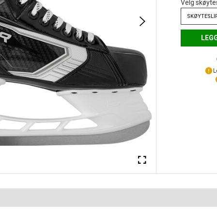
Velg skøyte
SKØYTESLI
LEGG
L