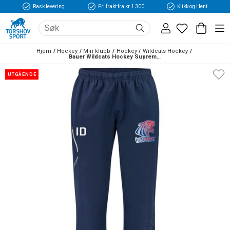
Rask levering
Fri frakt fra kr 1 300
Klikk og Hent
Hjem
Hockey
Min klubb
Hockey
Wildcats Hockey
Bauer Wildcats Hockey Supreme Treningsbukse
UTGÅENDE