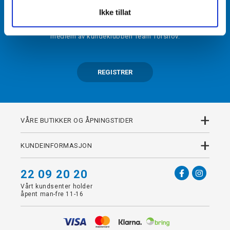
BLI MEDLEM
Ikke tillat
Få tilgang til unike fordeler i butikk og på nett som
medlem av kundeklubben Team Torshov.
REGISTRER
+
VÅRE BUTIKKER OG ÅPNINGSTIDER
+
KUNDEINFORMASJON
22 09 20 20
Vårt kundsenter holder
åpent man-fre 11-16