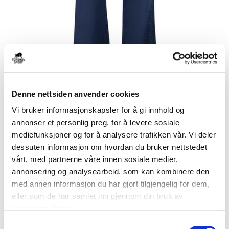
kr 195
Bauer
Wildcats Hockey
kr 650
Supreme Treningsbukse
Denne nettsiden anvender cookies
Vi bruker informasjonskapsler for å gi innhold og
Bauer Wildcats Hockey Supreme senior treningsbukse er litt tynnere
annonser et personlig preg, for å levere sosiale
enn varmebuksen. Passer perfekt f...
Les mer.
mediefunksjoner og for å analysere trafikken vår. Vi deler
Utgående klubbprodukt på tilbud så langt lageret rekker. Ny utgave er
dessuten informasjon om hvordan du bruker nettstedet
tilgjengelig på klubbkolleksjonssiden.
vårt, med partnerne våre innen sosiale medier,
annonsering og analysearbeid, som kan kombinere den
med annen informasjon du har gjort tilgjengelig for dem,
Størrelsesguide
eller som de har samlet inn gjennom din bruk av
Størrelse
tjenestene deres.
VELG
STØRRELSE
▾
S