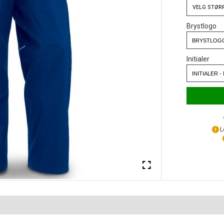
VELG
STØR
Brystlogo
Initialer
L