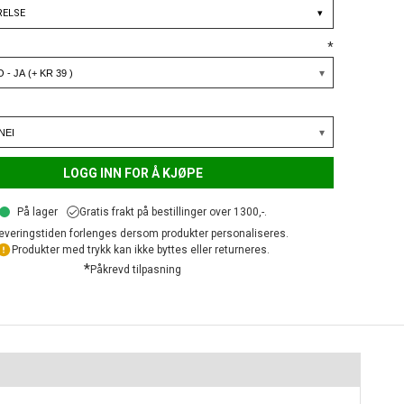
RELSE
▾
*
LOGG INN FOR Å KJØPE
På lager
Gratis frakt på bestillinger over 1300,-.
everingstiden forlenges dersom produkter personaliseres.
Produkter med trykk kan ikke byttes eller returneres.
*
Påkrevd tilpasning