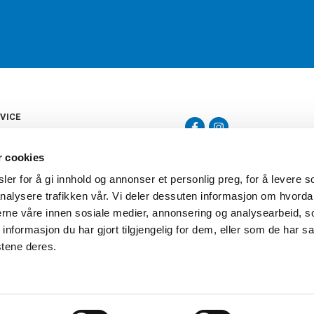
VICE
s
b
r cookies
tte
gelser
er for å gi innhold og annonser et personlig preg, for å levere s
Torshov Sport har over 90 års histor
klubbhandel. Torshov Sport har fir
nalysere trafikken vår. Vi deler dessuten informasjon om hvorda
vering
Drammen, Sandvika Storsenter og Fr
inger
nerne våre innen sosiale medier, annonsering og analysearbeid, 
stilte spørsmål
formasjon du har gjort tilgjengelig for dem, eller som de har sa
oven
stene deres.