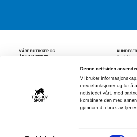
VÅRE BUTIKKER OG
KUNDESER
ÅPNINGSTIDER
Kontakt os
Kundeklub
+
OSLO
Denne nettsiden anvende
Retur og by
Salgsbetin
Vi bruker informasjonskapsl
+
Personvern
NORGE
mediefunksjoner og for å a
Frakt og le
Ledige still
nettstedet vårt, med part
FAQ - Ofte 
kombinere den med annen in
22 09 20 20
Åpenhetsl
gjennom din bruk av tjene
Vårt kundsenter holder
åpent man-fre 11-16
S