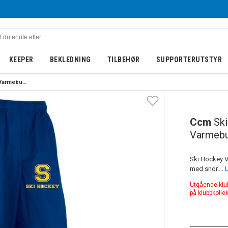
KEEPER
BEKLEDNING
TILBEHØR
SUPPORTERUTSTYR
Ccm Ski Hockey Barn Varmebukse
Ccm
Sk
Varmeb
Ski Hockey V
med snor....
L
Utgående klubb
på klubbkolle