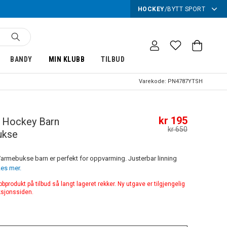
HOCKEY
/
BYTT SPORT
BANDY
MIN KLUBB
TILBUD
Varekode:
PN4787YTSH
kr 195
i Hockey Barn
kr 650
ukse
armebukse barn er perfekt for oppvarming. Justerbar linning
es mer.
produkt på tilbud så langt lageret rekker. Ny utgave er tilgjengelig
ksjonssiden.