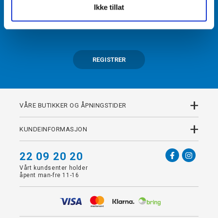
Ikke tillat
Få tilgang til unike fordeler i butikk og på nett som
medlem av kundeklubben Team Torshov.
REGISTRER
+
VÅRE BUTIKKER OG ÅPNINGSTIDER
+
KUNDEINFORMASJON
22 09 20 20
Vårt kundsenter holder
åpent man-fre 11-16