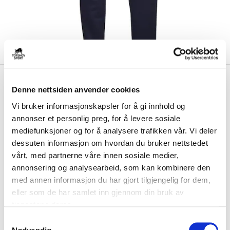
kr 275
Ccm
Ski Hockey Locker
kr 499
Denne nettsiden anvender cookies
Room Joggebukse
Vi bruker informasjonskapsler for å gi innhold og
annonser et personlig preg, for å levere sosiale
Ccm Ski Hockey Locker Room senior joggebukse er en komfortabel
og stilig bukse med en avsmalnende pa...
Les mer.
mediefunksjoner og for å analysere trafikken vår. Vi deler
dessuten informasjon om hvordan du bruker nettstedet
Utgående klubbprodukt på tilbud så langt lageret rekker. Ny utgave vil bli
tilgjengelig i 2026.
vårt, med partnerne våre innen sosiale medier,
annonsering og analysearbeid, som kan kombinere den
med annen informasjon du har gjort tilgjengelig for dem,
Størrelse
eller som de har samlet inn gjennom din bruk av
VELG
STØRRELSE
▾
tjenestene deres.
S
Brystlogo
*