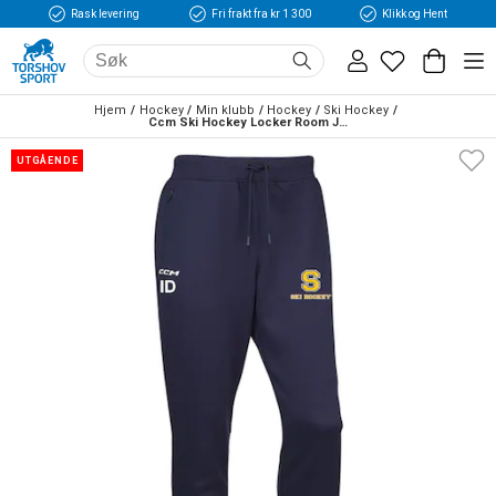
Rask levering
Fri frakt fra kr 1 300
Klikk og Hent
Hjem
Hockey
Min klubb
Hockey
Ski Hockey
Ccm Ski Hockey Locker Room Joggebukse
UTGÅENDE