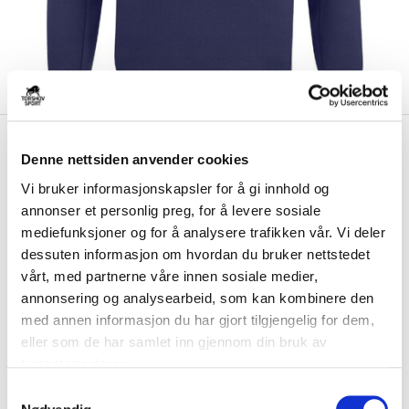
kr 250
Ccm
Ski Hockey Locker
kr 499
Denne nettsiden anvender cookies
Room 1/4 Zip Barn Genser
Vi bruker informasjonskapsler for å gi innhold og
annonser et personlig preg, for å levere sosiale
Ccm Ski Hockey Locker Room 1/4 Zip barn genser er en komfortabel
og stilig genser med 1/4 glidelås. ...
Les mer.
mediefunksjoner og for å analysere trafikken vår. Vi deler
dessuten informasjon om hvordan du bruker nettstedet
Utgående klubbprodukt på tilbud så langt lageret rekker. Ny utgave vil bli
tilgjengelig i 2026.
vårt, med partnerne våre innen sosiale medier,
annonsering og analysearbeid, som kan kombinere den
med annen informasjon du har gjort tilgjengelig for dem,
Størrelse
eller som de har samlet inn gjennom din bruk av
VELG
STØRRELSE
▾
tjenestene deres.
S
Brystlogo
*