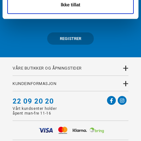
Ikke tillat
Få tilgang til unike fordeler i butikk og på nett som
medlem av kundeklubben Team Torshov.
REGISTRER
+
VÅRE BUTIKKER OG ÅPNINGSTIDER
+
KUNDEINFORMASJON
22 09 20 20
Vårt kundsenter holder
åpent man-fre 11-16