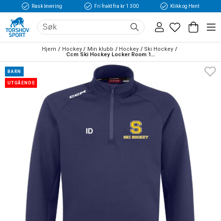
Rask levering
Fri frakt fra kr 1 300
Klikk og Hent
Hjem
Hockey
Min klubb
Hockey
Ski Hockey
Ccm Ski Hockey Locker Room 1/4 Zip Barn Genser
BARN
UTGÅENDE