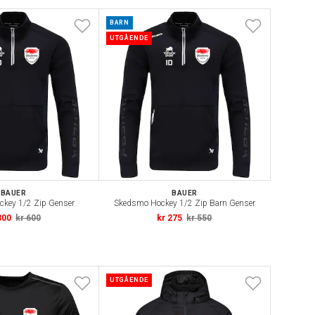
BARN
UTGÅENDE
BAUER
BAUER
key 1/2 Zip Genser
Skedsmo Hockey 1/2 Zip Barn Genser
300
kr 600
kr 275
kr 550
UTGÅENDE