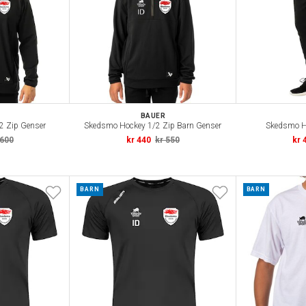
BAUER
2 Zip Genser
Skedsmo Hockey 1/2 Zip Barn Genser
Skedsmo H
 600
kr 440
kr 550
kr 
BARN
BARN