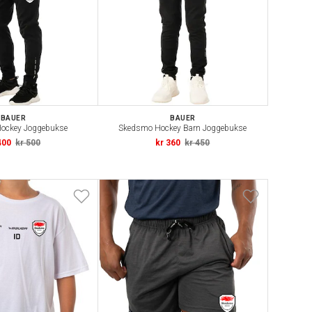
BAUER
BAUER
ockey Joggebukse
Skedsmo Hockey Barn Joggebukse
400
kr 500
kr 360
kr 450