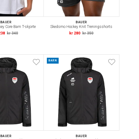
BAUER
BAUER
y Core Barn T-skjorte
Skedsmo Hockey Knit Treningsshorts
238
kr 340
kr 280
kr 350
BARN
BAUER
BAUER