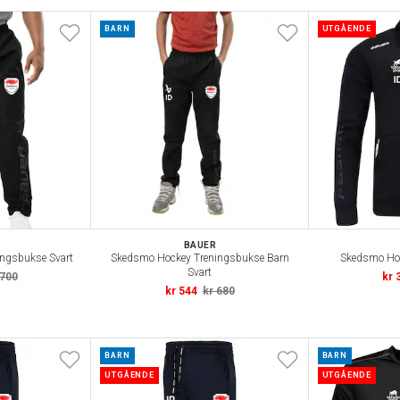
BARN
UTGÅENDE
BAUER
ngsbukse Svart
Skedsmo Hockey Treningsbukse Barn
Skedsmo Hoc
Svart
 700
kr 
kr 544
kr 680
BARN
BARN
UTGÅENDE
UTGÅENDE