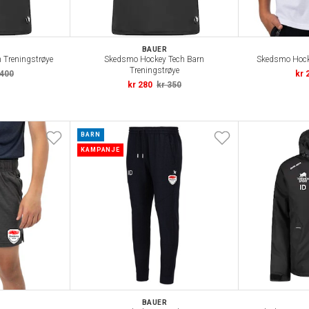
BAUER
 Treningstrøye
Skedsmo Hockey Tech Barn
Skedsmo Hocke
Treningstrøye
 400
kr 
kr 280
kr 350
BARN
KAMPANJE
BAUER