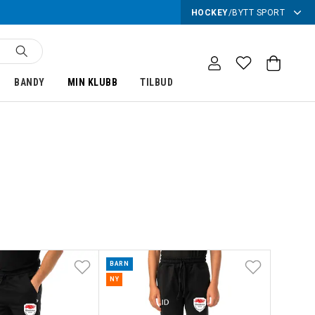
HOCKEY
/
BYTT SPORT
BANDY
MIN KLUBB
TILBUD
BARN
NY