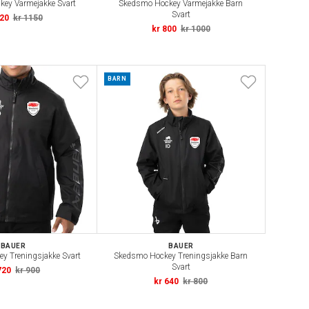
ey Varmejakke Svart
Skedsmo Hockey Varmejakke Barn
Svart
920
kr 1150
kr 800
kr 1000
BARN
BAUER
BAUER
y Treningsjakke Svart
Skedsmo Hockey Treningsjakke Barn
Svart
720
kr 900
kr 640
kr 800