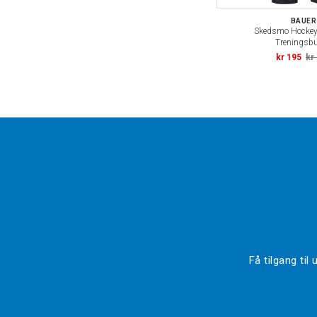
BAUER
Skedsmo Hockey
Treningsb
kr 195
kr
Få tilgang ti