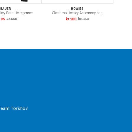
BAUER
HOWIES
ey Barn Hettegenser
Skedsmo Hockey Accessory bag
195
kr 650
kr 280
kr 350
 Team Torshov.