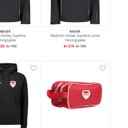
BAUER
BAUER
 Hockey Supreme
Skedsmo Hockey Supreme Junior
ningsjakke
Treningsjakke
225
kr 750
kr 210
kr 700