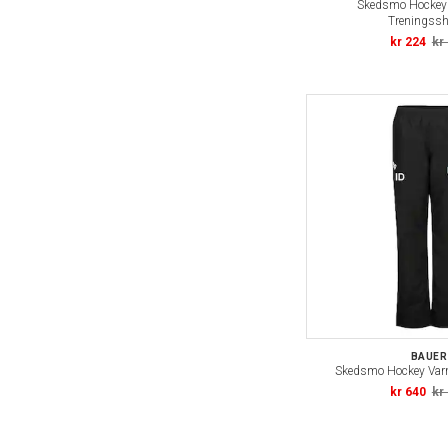
Skedsmo Hockey 
Treningssh
kr 224
kr
BAUER
Skedsmo Hockey Var
kr 640
kr