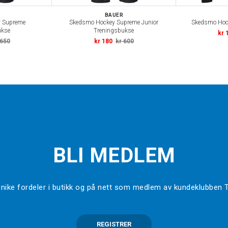
BAUER
 Supreme
Skedsmo Hockey Supreme Junior
Skedsmo Hock
ukse
Treningsbukse
kr 
 650
kr 180
kr 600
BLI MEDLEM
l unike fordeler i butikk og på nett som medlem av kundeklubben
REGISTRER