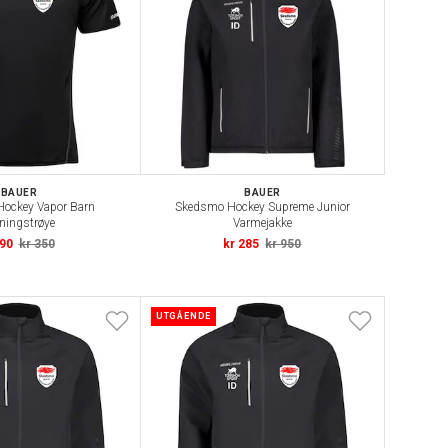
BAUER
BAUER
ockey Vapor Barn
Skedsmo Hockey Supreme Junior
ningstrøye
Varmejakke
 90
kr 350
kr 285
kr 950
UTGÅENDE