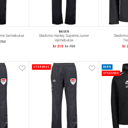
BAUER
eme Varmebukse
Skedsmo Hockey Supreme Junior
Skedsmo
Varmebukse
Tre
 750
kr 210
kr 700
kr 
UTGÅENDE
BARN
UTGÅENDE