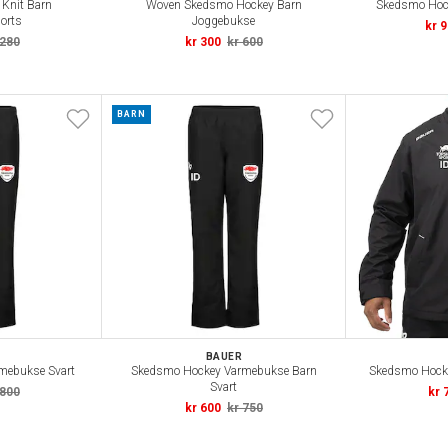
Knit Barn
Woven Skedsmo Hockey Barn
Skedsmo Hock
orts
Joggebukse
kr 
 280
kr 300
kr 600
BARN
BAUER
mebukse Svart
Skedsmo Hockey Varmebukse Barn
Skedsmo Hocke
Svart
 800
kr 
kr 600
kr 750