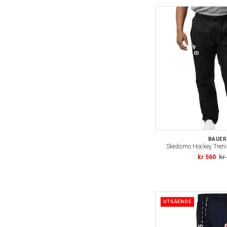
BAUER
Skedsmo Hockey Treni
kr 560
kr
UTGÅENDE