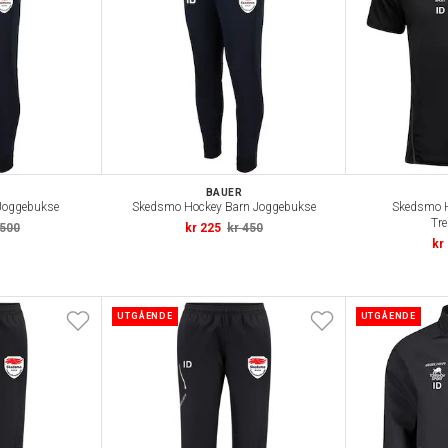
BAUER
Joggebukse
Skedsmo Hockey Barn Joggebukse
Skedsmo H
Tre
 500
kr 225
kr 450
kr
UTGÅENDE
UTGÅENDE