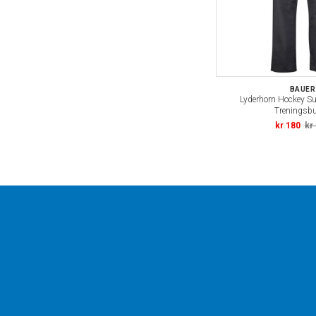
BAUER
Lyderhorn Hockey S
Treningsb
kr 180
kr