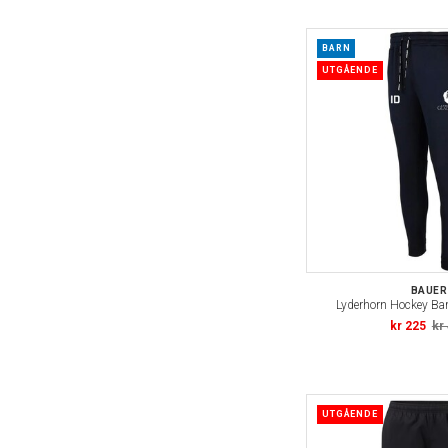
BARN
UTGÅENDE
BAUER
Lyderhorn Hockey Ba
kr 225
kr
UTGÅENDE