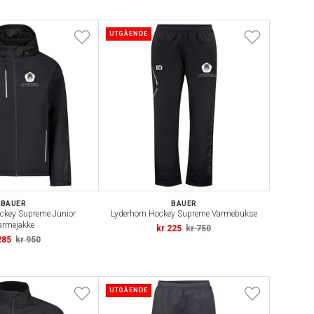
UTGÅENDE
BAUER
BAUER
ckey Supreme Junior
Lyderhorn Hockey Supreme Varmebukse
armejakke
kr 225
kr 750
285
kr 950
UTGÅENDE