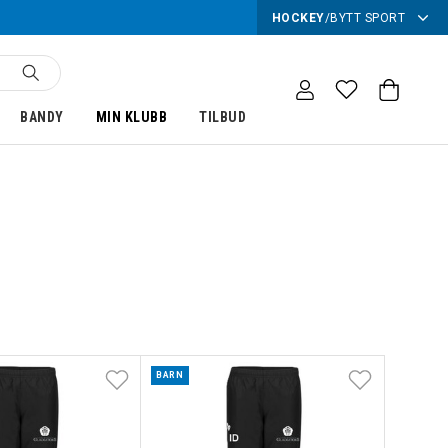
HOCKEY
/
BYTT SPORT
BANDY
MIN KLUBB
TILBUD
BARN