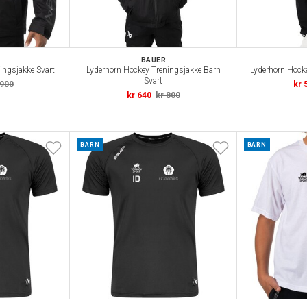
BAUER
ingsjakke Svart
Lyderhorn Hockey Treningsjakke Barn
Lyderhorn Hock
Svart
 900
kr 
kr 640
kr 800
BARN
BARN