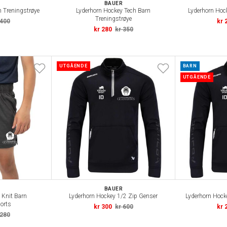
BAUER
h Treningstrøye
Lyderhorn Hockey Tech Barn
Lyderhorn Hock
Treningstrøye
 400
kr 
kr 280
kr 350
UTGÅENDE
BARN
UTGÅENDE
BAUER
 Knit Barn
Lyderhorn Hockey 1/2 Zip Genser
Lyderhorn Hock
orts
kr 300
kr 600
kr 
 280