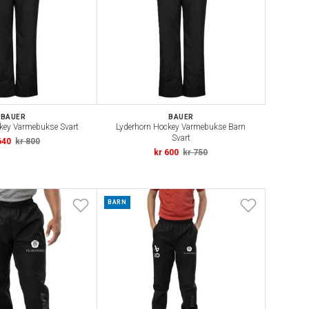
BAUER
BAUER
key Varmebukse Svart
Lyderhorn Hockey Varmebukse Barn
Svart
640
kr 800
kr 600
kr 750
BARN