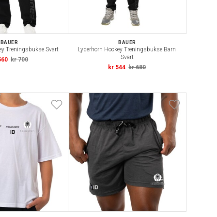
BAUER
BAUER
ey Treningsbukse Svart
Lyderhorn Hockey Treningsbukse Barn
Svart
560
kr 700
kr 544
kr 680