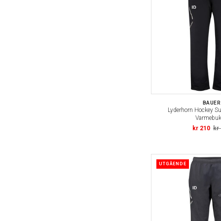
BAUER
Lyderhorn Hockey S
Varmebu
kr 210
kr
UTGÅENDE