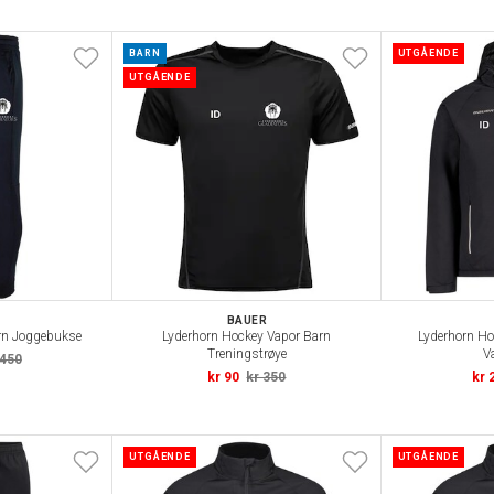
BARN
UTGÅENDE
UTGÅENDE
BAUER
rn Joggebukse
Lyderhorn Hockey Vapor Barn
Lyderhorn Ho
Treningstrøye
V
 450
kr 90
kr 350
kr 
UTGÅENDE
UTGÅENDE