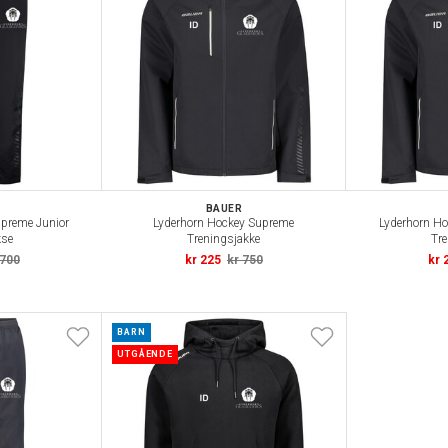
BAUER
upreme Junior
Lyderhorn Hockey Supreme
Lyderhorn Ho
kse
Treningsjakke
Tre
 700
kr 225
kr 750
kr 
BARN
UTGÅENDE