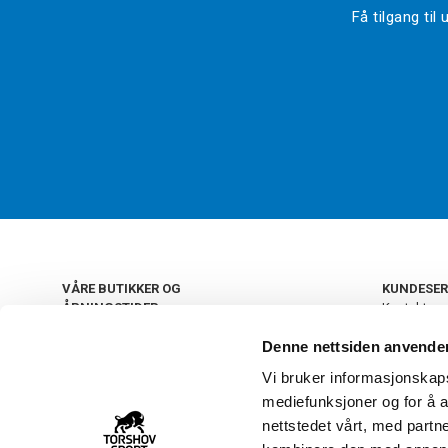
Få tilgang ti
VÅRE BUTIKKER OG
KUNDESER
ÅPNINGSTIDER
Kontakt os
Kundeklub
+
OSLO
Denne nettsiden anvende
Retur og by
Salgsbetin
Vi bruker informasjonskapsl
+
Personvern
NORGE
mediefunksjoner og for å a
Frakt og le
Ledige still
nettstedet vårt, med part
FAQ - Ofte 