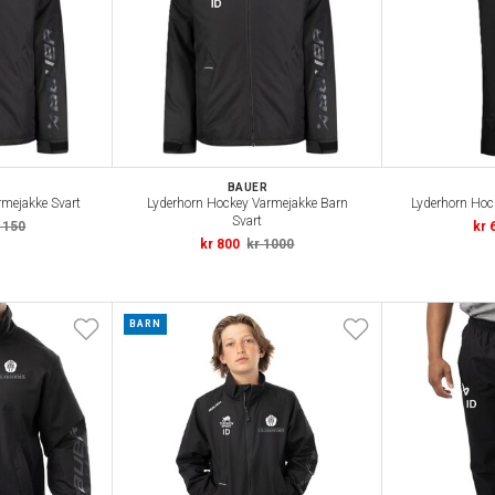
BAUER
rmejakke Svart
Lyderhorn Hockey Varmejakke Barn
Lyderhorn Hoc
Svart
1150
kr 
kr 800
kr 1000
BARN