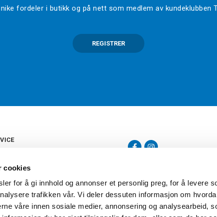
l unike fordeler i butikk og på nett som medlem av kundeklubben
REGISTRER
VICE
s
b
r cookies
tte
gelser
er for å gi innhold og annonser et personlig preg, for å levere s
Torshov Sport har over 90 års histor
klubbhandel. Torshov Sport har fir
nalysere trafikken vår. Vi deler dessuten informasjon om hvorda
vering
Drammen, Sandvika Storsenter og Fr
inger
nerne våre innen sosiale medier, annonsering og analysearbeid, 
stilte spørsmål