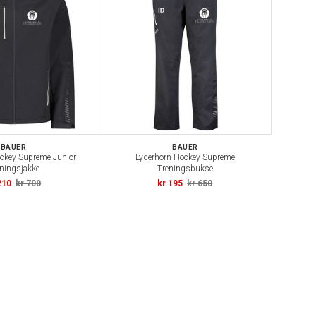
BAUER
BAUER
ckey Supreme Junior
Lyderhorn Hockey Supreme
ningsjakke
Treningsbukse
210
kr 700
kr 195
kr 650