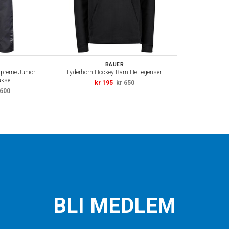
BAUER
upreme Junior
Lyderhorn Hockey Barn Hettegenser
ukse
kr 195
kr 650
 600
BLI MEDLEM