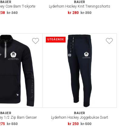
BAUER
BAUER
ey Core Barn T-skjorte
Lyderhorn Hockey Knit Treningsshorts
238
kr 340
kr 280
kr 350
UTGÅENDE
BAUER
BAUER
ey 1/2 Zip Barn Genser
Lyderhorn Hockey Joggebukse Svart
275
kr 550
kr 250
kr 500