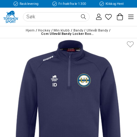
Rask levering
Fri frakt fra kr 1 300
Klikk og Hent
Hjem
Hockey
Min klubb
Bandy
Ullevål Bandy
Ccm Ullevål Bandy Locker Room 1/4 Zip Genser 2022