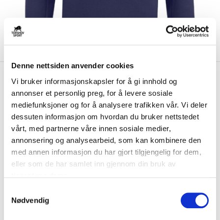
Denne nettsiden anvender cookies
kr 300
Ccm
Ullevål Bandy Locker
Vi bruker informasjonskapsler for å gi innhold og
kr 600
Room 1/4 Zip Genser 2022
annonser et personlig preg, for å levere sosiale
mediefunksjoner og for å analysere trafikken vår. Vi deler
Ccm Ullevål Bandy Locker Room 1/4 Zip senior genser er en
dessuten informasjon om hvordan du bruker nettstedet
komfortabel og stilig genser med 1/4 glide...
Les mer.
vårt, med partnerne våre innen sosiale medier,
annonsering og analysearbeid, som kan kombinere den
Størrelse
med annen informasjon du har gjort tilgjengelig for dem,
VELG
STØRRELSE
▾
eller som de har samlet inn gjennom din bruk av
Brystlogo
*
tjenestene deres.
S
Nødvendig
a
Initialer
m