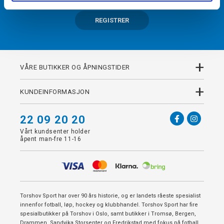
REGISTRER
+
VÅRE BUTIKKER OG ÅPNINGSTIDER
+
KUNDEINFORMASJON
22 09 20 20
Vårt kundsenter holder
åpent man-fre 11-16
Torshov Sport har over 90 års historie, og er landets råeste spesialist
innenfor fotball, løp, hockey og klubbhandel. Torshov Sport har fire
spesialbutikker på Torshov i Oslo, samt butikker i Tromsø, Bergen,
Drammen, Sandvika Storsenter og Fredrikstad med fokus på fotball,