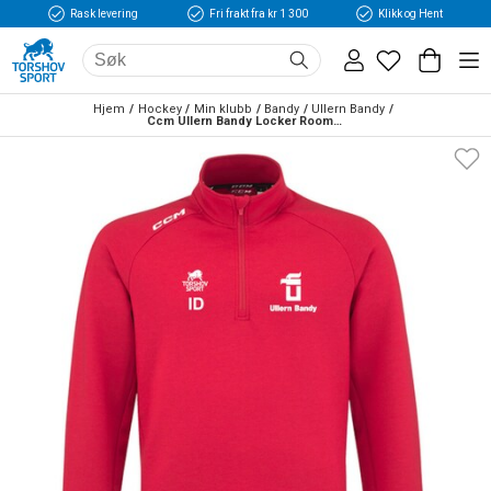
Rask levering
Fri frakt fra kr 1 300
Klikk og Hent
Hjem
Hockey
Min klubb
Bandy
Ullern Bandy
Ccm Ullern Bandy Locker Room 1/4 Zip Junior Genser 2022