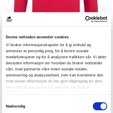
Denne nettsiden anvender cookies
kr 250
Ccm
Ullern Bandy Locker
kr 499
Vi bruker informasjonskapsler for å gi innhold og
Room 1/4 Zip Junior Genser
annonser et personlig preg, for å levere sosiale
2022
mediefunksjoner og for å analysere trafikken vår. Vi deler
dessuten informasjon om hvordan du bruker nettstedet
Ccm Ullern Bandy Locker Room 1/4 Zip junior genser er en
vårt, med partnerne våre innen sosiale medier,
komfortabel og stilig genser med 1/4 glidel...
Les mer.
annonsering og analysearbeid, som kan kombinere den
Størrelse
med annen informasjon du har gjort tilgjengelig for dem,
VELG
STØRRELSE
▾
eller som de har samlet inn gjennom din bruk av
tjenestene deres.
Brystlogo
*
S
Nødvendig
a
Initialer