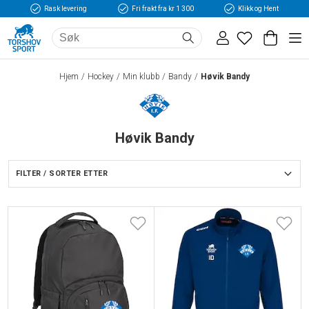
Rask levering
Fri frakt fra kr 1 300
Klikk og Hent
Hjem
Hockey
Min klubb
Bandy
Høvik Bandy
Høvik Bandy
FILTER / SORTER ETTER