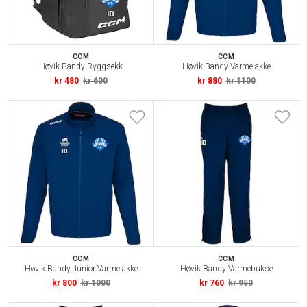
CCM
CCM
Høvik Bandy Ryggsekk
Høvik Bandy Varmejakke
kr 480
kr 600
kr 880
kr 1100
CCM
CCM
Høvik Bandy Junior Varmejakke
Høvik Bandy Varmebukse
kr 800
kr 1000
kr 760
kr 950