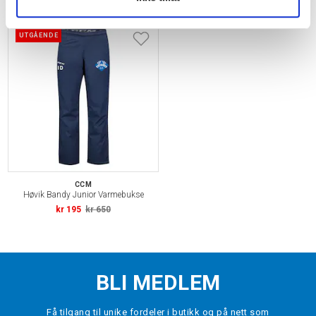
kr 250
kr 449
kr 149
kr 249
UTGÅENDE
CCM
Høvik Bandy Junior Varmebukse
kr 195
kr 650
BLI MEDLEM
Få tilgang til unike fordeler i butikk og på nett som