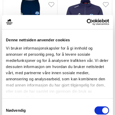
Denne nettsiden anvender cookies
Vi bruker informasjonskapsler for å gi innhold og
annonser et personlig preg, for å levere sosiale
CCM
CCM
mediefunksjoner og for å analysere trafikken vår. Vi deler
Høvik Bandy Junior Varmebukse
Høvik Bandy Locker Room 1/4
Zip Genser
dessuten informasjon om hvordan du bruker nettstedet
kr 680
kr 850
kr 300
kr 600
vårt, med partnerne våre innen sosiale medier,
annonsering og analysearbeid, som kan kombinere den
med annen informasjon du har gjort tilgjengelig for dem,
eller som de har samlet inn gjennom din bruk av
tjenestene deres.
S
Nødvendig
a