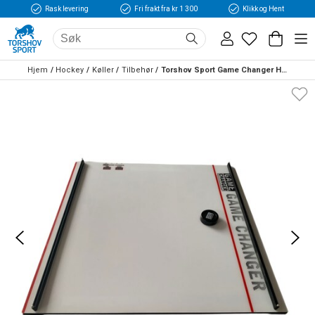
Rask levering
Fri frakt fra kr 1 300
Klikk og Hent
Hjem
Hockey
Køller
Tilbehør
Torshov Sport Game Changer Hockey Training Lite