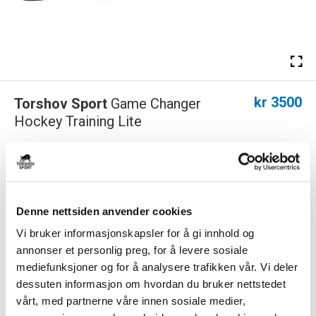
kr 3500
Torshov Sport
Game Changer
Hockey Training Lite
Game Changer er en morsom måte å trene hockey-ferdigheter på. Lite
utgaven har samme funksjoner som ...
Les mer.
PS! Dette produktet er for stort for hjemlevering, og vil derfor leveres til
nærmeste utleveringssted. 79 kr i fraktkostnad må påberegnes.
Denne nettsiden anvender cookies
Vi bruker informasjonskapsler for å gi innhold og
annonser et personlig preg, for å levere sosiale
Størrelse
mediefunksjoner og for å analysere trafikken vår. Vi deler
ONE SIZE
PÅ LAGER
dessuten informasjon om hvordan du bruker nettstedet
LEGG I HANDLEKURV
KLIKK & HENT
vårt, med partnerne våre innen sosiale medier,