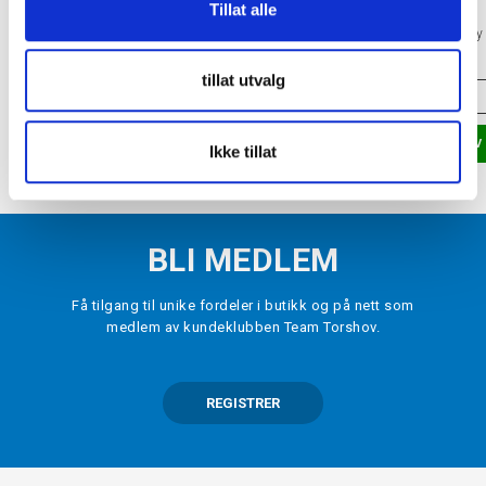
Tillat alle
TORSHOV SPORT
TORSHOV SPORT
Game Changer Hockey Puck
Game Changer Spray
kr 290
kr 290
tillat utvalg
ONE SIZE
ONE SIZE
LEGG I HANDLEKURV
LEGG I HANDLEKURV
Ikke tillat
BLI MEDLEM
Få tilgang til unike fordeler i butikk og på nett som
medlem av kundeklubben Team Torshov.
REGISTRER