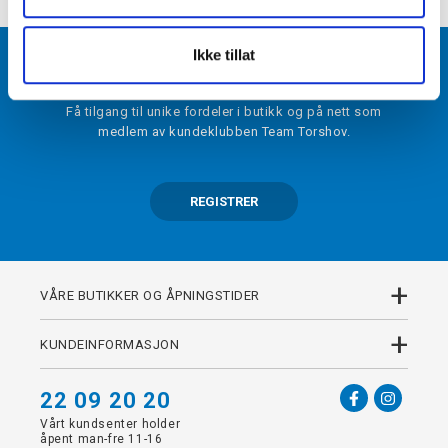
Ikke tillat
BLI MEDLEM
Få tilgang til unike fordeler i butikk og på nett som
medlem av kundeklubben Team Torshov.
REGISTRER
+
VÅRE BUTIKKER OG ÅPNINGSTIDER
+
KUNDEINFORMASJON
22 09 20 20
Vårt kundsenter holder
åpent man-fre 11-16