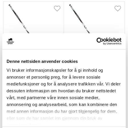
Denne nettsiden anvender cookies
BAUER
BAUER
Vi bruker informasjonskapsler for å gi innhold og
PROTO 2 Senior Hockeykølle
PROTO 2 Int Hockeykølle
annonser et personlig preg, for å levere sosiale
kr 3100
kr 2600
mediefunksjoner og for å analysere trafikken vår. Vi deler
dessuten informasjon om hvordan du bruker nettstedet
vårt, med partnerne våre innen sosiale medier,
annonsering og analysearbeid, som kan kombinere den
med annen informasjon du har gjort tilgjengelig for dem,
eller som de har samlet inn gjennom din bruk av
tjenestene deres.