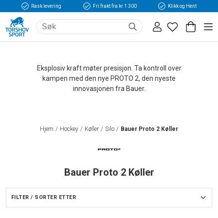
Rask levering
Fri frakt fra kr 1 300
Klikk og Hent
Eksplosiv kraft møter presisjon. Ta kontroll over
kampen med den nye PROTO 2, den nyeste
innovasjonen fra Bauer.
Hjem
Hockey
Køller
Silo
Bauer Proto 2 Køller
Bauer Proto 2 Køller
FILTER / SORTER ETTER